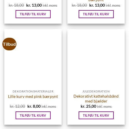
kr.
18,00
Den
kr.
13,00
Den
kr.
18,00
Den
kr.
13,00
Den
inkl. moms
inkl. moms
oprindelige
aktuelle
oprindelige
aktuelle
pris
pris
pris
pris
TILFØJ TIL KURV
TILFØJ TIL KURV
var:
er:
var:
er:
kr. 18,00.
kr. 13,00.
kr. 18,00.
kr. 13,00.
Tilbud
DEKORATIONSMATERIALER
JULEDEKORATION
Dekorativt kattehalsbånd
Lille kurv med pink bærpynt
med bjælder
kr.
12,00
Den
kr.
8,00
Den
kr.
25,00
inkl. moms
inkl. moms
oprindelige
aktuelle
pris
pris
TILFØJ TIL KURV
TILFØJ TIL KURV
var:
er:
kr. 12,00.
kr. 8,00.