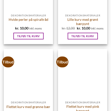
DEKORATIONSMATERIALER
DEKORATIONSMATERIALER
Lille kurv med grønt
Hvide perler på spiraltråd
bærpynt
kr.
10,00
kr.
12,00
Den
kr.
10,00
Den
inkl. moms
inkl. moms
oprindelige
aktuelle
pris
pris
TILFØJ TIL KURV
TILFØJ TIL KURV
var:
er:
kr. 12,00.
kr. 10,00.
Tilbud
Tilbud
DEKORATIONSMATERIALER
DEKORATIONSMATERIALER
Flettet kurv med pink
Flettet kurv med grønne bær
bærpynt