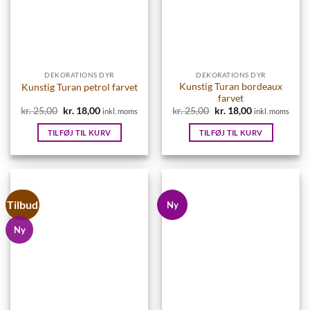
DEKORATIONS DYR
DEKORATIONS DYR
Kunstig Turan bordeaux
Kunstig Turan petrol farvet
farvet
kr.
25,00
Den
kr.
18,00
Den
kr.
25,00
Den
kr.
18,00
Den
inkl. moms
inkl. moms
oprindelige
aktuelle
oprindelige
aktuelle
pris
pris
pris
pris
TILFØJ TIL KURV
TILFØJ TIL KURV
var:
er:
var:
er:
kr. 25,00.
kr. 18,00.
kr. 25,00.
kr. 18,00.
Tilbud
Ny
Ny