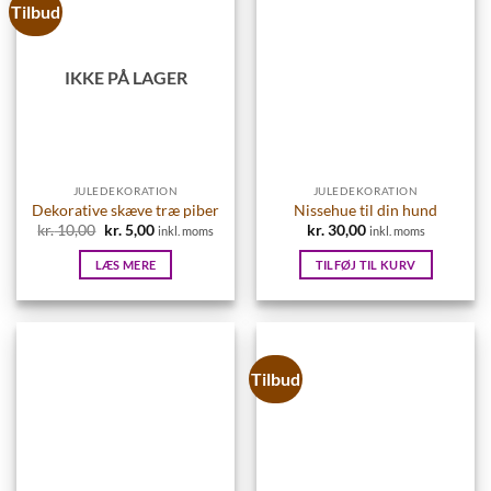
Tilbud
IKKE PÅ LAGER
JULEDEKORATION
JULEDEKORATION
Dekorative skæve træ piber
Nissehue til din hund
kr.
10,00
Den
kr.
5,00
Den
kr.
30,00
inkl. moms
inkl. moms
oprindelige
aktuelle
pris
pris
LÆS MERE
TILFØJ TIL KURV
var:
er:
kr. 10,00.
kr. 5,00.
Tilbud