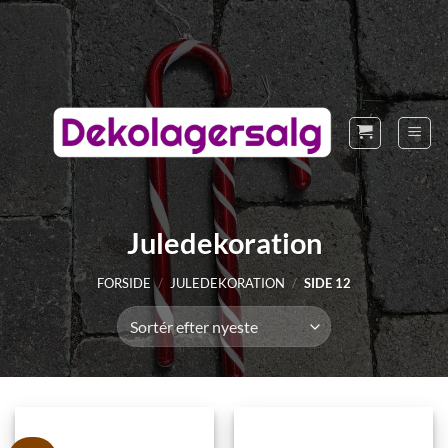
Fortsæt
til
indhold
Juledekoration
FORSIDE
/
JULEDEKORATION
/
SIDE 12