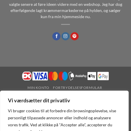
valgte senere at føre ideen videre med en webshop. Jeg har dog
efterfølgende lagt kræmmermarkederne på hylden, og sælger
kun fra min hjemmeside nu.
MIN KONTO
FORTRYDELSESFORMULAR
BETINGELSER FOR FORTRYDELSESRET
PERSONDATAPOLITIK
HANDELSBETINGELSER
COOKIEPOLITIK
Vi værdsætter dit privatliv
Vi bruger cookies til at forbedre din browsingoplevelse, vise
personligt tilpassede annoncer eller indhold og analysere
Der er ikke nogen fysisk butik tilhørende denne webshop.
vores trafik. Ved at klikke på "Accepter alle", accepterer du