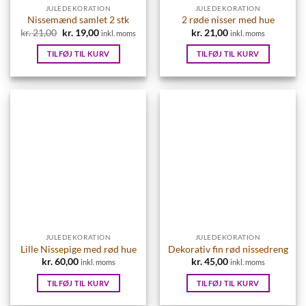
JULEDEKORATION
JULEDEKORATION
Nissemænd samlet 2 stk
2 røde nisser med hue
kr.
21,00
Den
kr.
19,00
Den
kr.
21,00
inkl. moms
inkl. moms
oprindelige
aktuelle
pris
pris
TILFØJ TIL KURV
TILFØJ TIL KURV
var:
er:
kr. 21,00.
kr. 19,00.
JULEDEKORATION
JULEDEKORATION
Lille Nissepige med rød hue
Dekorativ fin rød nissedreng
kr.
60,00
kr.
45,00
inkl. moms
inkl. moms
TILFØJ TIL KURV
TILFØJ TIL KURV