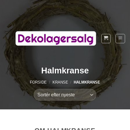
Fortsæt
til
indhold
Halmkranse
FORSIDE
/
KRANSE
/
HALMKRANSE