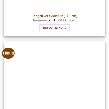
Langstilket Grøn Siv (112 cm)
Den
Den
kr.
20,00
kr.
15,00
inkl. moms
oprindelige
aktuelle
pris
pris
TILFØJ TIL KURV
var:
er:
kr. 20,00.
kr. 15,00.
Tilbud