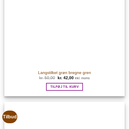
Langstilket grøn bregne gren
Den
Den
kr.
50,00
kr.
42,00
inkl. moms
oprindelige
aktuelle
pris
pris
TILFØJ TIL KURV
var:
er:
kr. 50,00.
kr. 42,00.
Tilbud