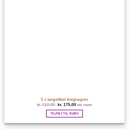
5 x langstilket bregnegren
Den
Den
kr.
210,00
kr.
175,00
inkl. moms
oprindelige
aktuelle
pris
pris
TILFØJ TIL KURV
var:
er:
kr. 210,00.
kr. 175,00.