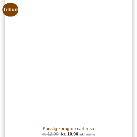
Tilbud
Kunstig korngren sart rosa
Den
Den
kr.
12,00
kr.
10,00
inkl. moms