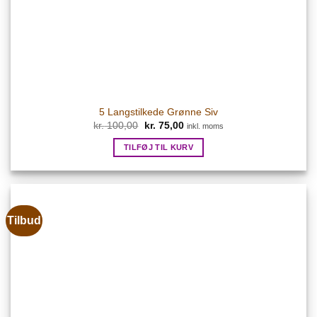
5 Langstilkede Grønne Siv
Den
Den
kr.
100,00
kr.
75,00
inkl. moms
oprindelige
aktuelle
pris
pris
TILFØJ TIL KURV
var:
er:
kr. 100,00.
kr. 75,00.
Tilbud