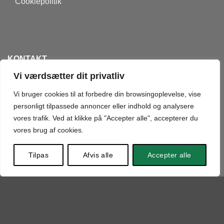
Cookiepolitik
KONTAKT
Vi værdsætter dit privatliv
Telefonen er åben mellem: 07:00 - 20:00 i weekenderne og
Vi bruger cookies til at forbedre din browsingoplevelse, vise
hverdagene.
personligt tilpassede annoncer eller indhold og analysere
vores trafik. Ved at klikke på "Accepter alle", accepterer du
Du kan forvente svar pr. mail inden for 1 hverdag
vores brug af cookies.
Tilpas
Afvis alle
Accepter alle
+45 20949716
deko@dekolagersalg.dk