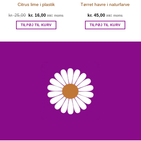
Citrus lime i plastik
Tørret havre i naturfarve
Den
Den
kr.
25,00
kr.
16,00
kr.
45,00
inkl. moms
inkl. moms
oprindelige
aktuelle
pris
pris
TILFØJ TIL KURV
TILFØJ TIL KURV
var:
er:
kr. 25,00.
kr. 16,00.