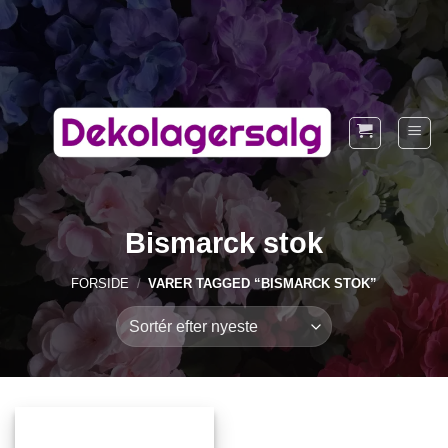
Fortsæt
til
indhold
Bismarck stok
FORSIDE
/
VARER TAGGED “BISMARCK STOK”