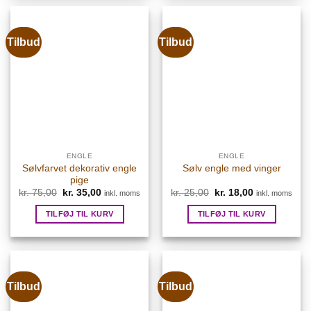
Tilbud
Tilbud
ENGLE
ENGLE
Sølvfarvet dekorativ engle
Sølv engle med vinger
pige
kr.
75,00
Den
kr.
35,00
Den
kr.
25,00
Den
kr.
18,00
Den
inkl. moms
inkl. moms
oprindelige
aktuelle
oprindelige
aktuelle
pris
pris
pris
pris
TILFØJ TIL KURV
TILFØJ TIL KURV
var:
er:
var:
er:
kr. 75,00.
kr. 35,00.
kr. 25,00.
kr. 18,00.
Tilbud
Tilbud