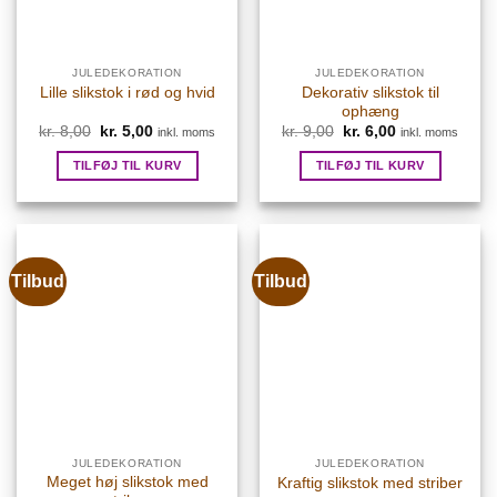
JULEDEKORATION
JULEDEKORATION
Dekorativ slikstok til
Lille slikstok i rød og hvid
ophæng
kr.
8,00
Den
kr.
5,00
Den
kr.
9,00
Den
kr.
6,00
Den
inkl. moms
inkl. moms
oprindelige
aktuelle
oprindelige
aktuelle
pris
pris
pris
pris
TILFØJ TIL KURV
TILFØJ TIL KURV
var:
er:
var:
er:
kr. 8,00.
kr. 5,00.
kr. 9,00.
kr. 6,00.
Tilbud
Tilbud
JULEDEKORATION
JULEDEKORATION
Meget høj slikstok med
Kraftig slikstok med striber