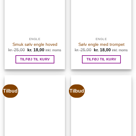
ENGLE
ENGLE
Smuk sølv engle hoved
Sølv engle med trompet
kr.
25,00
Den
kr.
18,00
Den
kr.
25,00
Den
kr.
18,00
Den
inkl. moms
inkl. moms
oprindelige
aktuelle
oprindelige
aktuelle
pris
pris
pris
pris
TILFØJ TIL KURV
TILFØJ TIL KURV
var:
er:
var:
er:
kr. 25,00.
kr. 18,00.
kr. 25,00.
kr. 18,00.
Tilbud
Tilbud