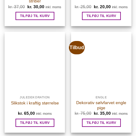
striber
kr.
37,00
Den
kr.
30,00
Den
kr.
25,00
Den
kr.
20,00
Den
inkl. moms
inkl. moms
oprindelige
aktuelle
oprindelige
aktuelle
pris
pris
pris
pris
TILFØJ TIL KURV
TILFØJ TIL KURV
var:
er:
var:
er:
kr. 37,00.
kr. 30,00.
kr. 25,00.
kr. 20,00.
Tilbud
JULEDEKORATION
ENGLE
Dekorativ sølvfarvet engle
Slikstok i kraftig størrelse
pige
kr.
65,00
kr.
75,00
Den
kr.
35,00
Den
inkl. moms
inkl. moms
oprindelige
aktuelle
pris
pris
TILFØJ TIL KURV
TILFØJ TIL KURV
var:
er:
kr. 75,00.
kr. 35,00.