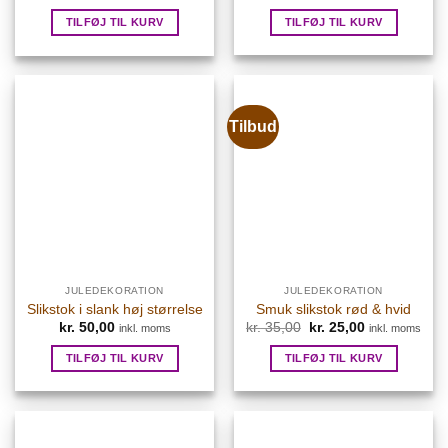
oprindelige
aktuelle
pris
pris
TILFØJ TIL KURV
TILFØJ TIL KURV
var:
er:
kr. 95,00.
kr. 75,00.
Tilbud
JULEDEKORATION
JULEDEKORATION
Slikstok i slank høj størrelse
Smuk slikstok rød & hvid
kr.
50,00
kr.
35,00
Den
kr.
25,00
Den
inkl. moms
inkl. moms
oprindelige
aktuelle
pris
pris
TILFØJ TIL KURV
TILFØJ TIL KURV
var:
er:
kr. 35,00.
kr. 25,00.