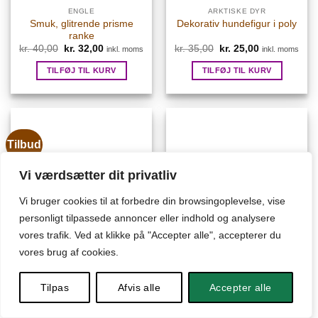
ENGLE
ARKTISKE DYR
Smuk, glitrende prisme
Dekorativ hundefigur i poly
ranke
kr.
40,00
Den
kr.
32,00
Den
kr.
35,00
Den
kr.
25,00
Den
inkl. moms
inkl. moms
oprindelige
aktuelle
oprindelige
aktuelle
pris
pris
pris
pris
TILFØJ TIL KURV
TILFØJ TIL KURV
var:
er:
var:
er:
kr. 40,00.
kr. 32,00.
kr. 35,00.
kr. 25,00.
Tilbud
Vi værdsætter dit privatliv
Vi bruger cookies til at forbedre din browsingoplevelse, vise
personligt tilpassede annoncer eller indhold og analysere
vores trafik. Ved at klikke på "Accepter alle", accepterer du
vores brug af cookies.
ARKTISKE DYR
KUNSTIG MAD
Dekorativ hundefigur
Små rød stribet slikstokke
kr.
35,00
Den
kr.
20,00
Den
kr.
8,00
Tilpas
Afvis alle
Accepter alle
inkl. moms
inkl. moms
oprindelige
aktuelle
pris
pris
TILFØJ TIL KURV
TILFØJ TIL KURV
var:
er: