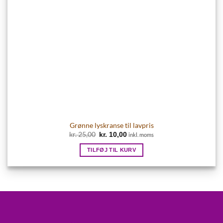
Grønne lyskranse til lavpris
kr.
25,00
Den
Den
kr.
10,00
inkl. moms
oprindelige
aktuelle
pris
pris
TILFØJ TIL KURV
var:
er:
kr. 25,00.
kr. 10,00.