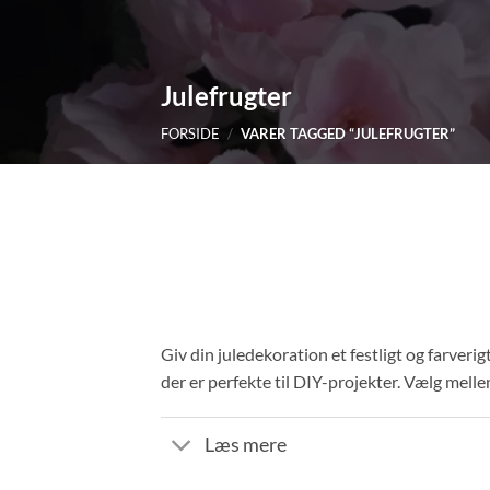
Julefrugter
FORSIDE
/
VARER TAGGED “JULEFRUGTER”
Giv din juledekoration et festligt og farver
der er perfekte til DIY-projekter. Vælg mell
Læs mere