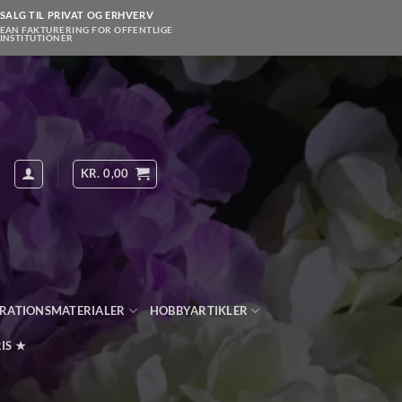
SALG TIL PRIVAT OG ERHVERV
EAN FAKTURERING FOR OFFENTLIGE
INSTITUTIONER
KR.
0,00
RATIONSMATERIALER
HOBBYARTIKLER
IS ★