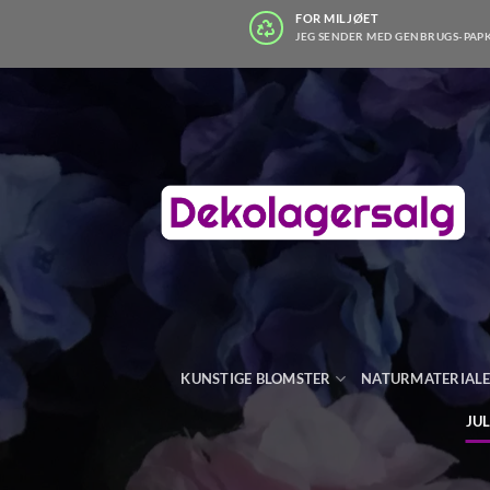
Fortsæt
FOR MILJØET
JEG SENDER MED GENBRUGS-PAP
til
indhold
KUNSTIGE BLOMSTER
NATURMATERIAL
JU