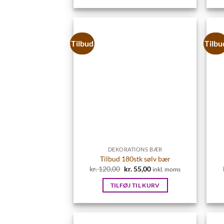
Tilbud
Tilbu
DEKORATIONS BÆR
Tilbud 180stk sølv bær
kr.
120,00
Den
kr.
55,00
Den
inkl. moms
oprindelige
aktuelle
pris
pris
TILFØJ TIL KURV
var:
er:
kr. 120,00.
kr. 55,00.