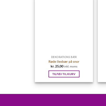
DEKORATIONS BÆR
Røde ilexbær på snor
kr.
25,00
inkl. moms
TILFØJ TIL KURV