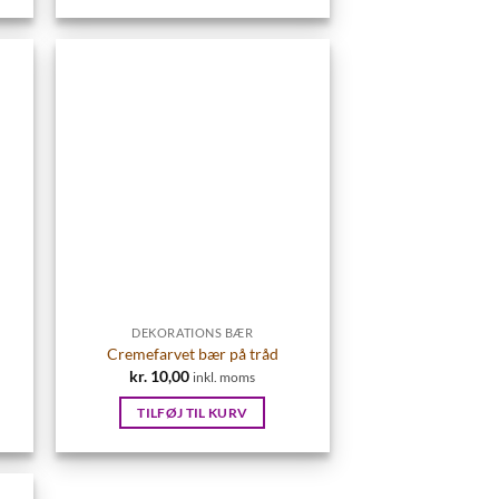
kr. 20,00.
kr. 15,00.
DEKORATIONS BÆR
Cremefarvet bær på tråd
kr.
10,00
inkl. moms
TILFØJ TIL KURV