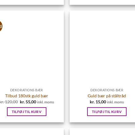
kr. 25,00.
kr. 18,00.
kr. 20,00.
kr. 15,00.
d
DEKORATIONS BÆR
DEKORATIONS BÆR
Tilbud 180stk guld bær
Guld bær på ståltråd
kr.
120,00
Den
kr.
55,00
Den
kr.
15,00
inkl. moms
inkl. moms
oprindelige
aktuelle
pris
pris
TILFØJ TIL KURV
TILFØJ TIL KURV
var:
er:
kr. 120,00.
kr. 55,00.