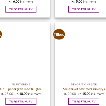
kr.
6,00
kr.
5,00
inkl. moms
inkl. moms
TILFØJ TIL KURV
TILFØJ TIL KURV
d
Tilbud
FRUGT GRENE
DEKORATIONS BÆR
Chili pebergren med frugter
Sølvfarvet bær med sølvdrys
kr.
25,00
Den
kr.
18,00
Den
kr.
20,00
Den
kr.
15,00
Den
inkl. moms
inkl. moms
oprindelige
aktuelle
oprindelige
aktuelle
pris
pris
pris
pris
TILFØJ TIL KURV
TILFØJ TIL KURV
var:
er:
var:
er: