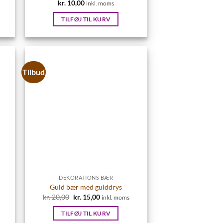
kr.
10,00
inkl. moms
TILFØJ TIL KURV
Tilbud
DEKORATIONS BÆR
Guld bær med gulddrys
kr.
20,00
Den
kr.
15,00
Den
inkl. moms
oprindelige
aktuelle
pris
pris
TILFØJ TIL KURV
var:
er: