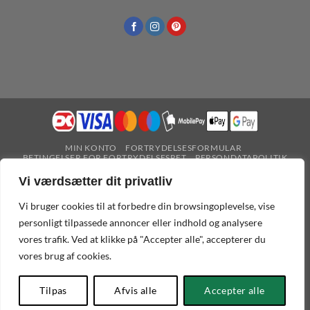
MIN KONTO
FORTRYDELSESFORMULAR
BETINGELSER FOR FORTRYDELSESRET
PERSONDATAPOLITIK
HANDELSBETINGELSER
COOKIEPOLITIK
Vi værdsætter dit privatliv
Vi bruger cookies til at forbedre din browsingoplevelse, vise
personligt tilpassede annoncer eller indhold og analysere
Der er ikke nogen fysisk butik tilhørende denne
vores trafik. Ved at klikke på "Accepter alle", accepterer du
webshop.
vores brug af cookies.
Copyright 2025 © 2B/Co ApS,
CVR 45619877
.
Henrik Ibsens vej - Frederiksberg C. / København.
+45 20949716
•
deko@dekolagersalg.dk
Tilpas
Afvis alle
Accepter alle