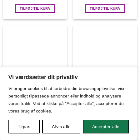
pris
pris
var:
er:
TILFØJ TIL KURV
TILFØJ TIL KURV
kr. 18,50.
kr. 10,0
Vi værdsætter dit privatliv
Vi bruger cookies til at forbedre din browsingoplevelse, vise
personligt tilpassede annoncer eller indhold og analysere
Naturtro grangren med
Mini hegn med græsbund
bær
vores trafik. Ved at klikke på "Accepter alle", accepterer du
kr.
10,00
kr.
35,00
inkl. moms
inkl. moms
vores brug af cookies.
TILFØJ TIL KURV
TILFØJ TIL KURV
Tilpas
Afvis alle
Accepter alle