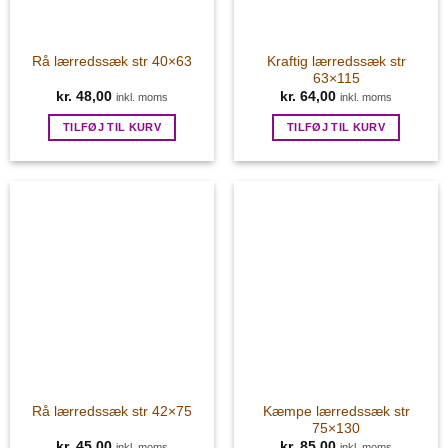
Kraftig lærredssæk str
Rå lærredssæk str 40×63
63×115
kr.
48,00
kr.
64,00
inkl. moms
inkl. moms
TILFØJ TIL KURV
TILFØJ TIL KURV
Kæmpe lærredssæk str
Rå lærredssæk str 42×75
75×130
kr.
45,00
kr.
85,00
inkl. moms
inkl. moms