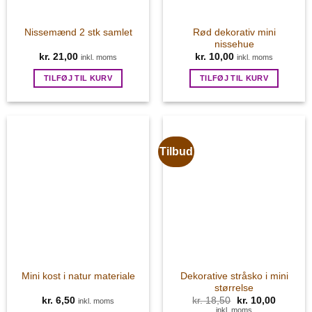
Rød dekorativ mini
Nissemænd 2 stk samlet
nissehue
kr.
21,00
kr.
10,00
inkl. moms
inkl. moms
TILFØJ TIL KURV
TILFØJ TIL KURV
Tilbud
Dekorative stråsko i mini
Mini kost i natur materiale
størrelse
kr.
6,50
kr.
18,50
Den
kr.
10,00
Den
inkl. moms
oprindelige
aktuelle
inkl. moms