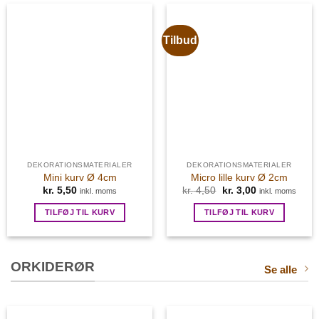
Tilbud
DEKORATIONSMATERIALER
DEKORATIONSMATERIALER
Mini kurv Ø 4cm
Micro lille kurv Ø 2cm
kr.
5,50
kr.
4,50
Den
kr.
3,00
Den
inkl. moms
inkl. moms
oprindelige
aktuelle
pris
pris
TILFØJ TIL KURV
TILFØJ TIL KURV
var:
er:
kr. 4,50.
kr. 3,00.
ORKIDERØR
Se alle