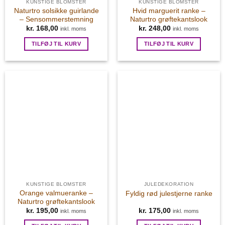
KUNSTIGE BLOMSTER
KUNSTIGE BLOMSTER
Naturtro solsikke guirlande
Hvid marguerit ranke –
– Sensommerstemning
Naturtro grøftekantslook
kr.
168,00
kr.
248,00
inkl. moms
inkl. moms
TILFØJ TIL KURV
TILFØJ TIL KURV
KUNSTIGE BLOMSTER
JULEDEKORATION
Orange valmueranke –
Fyldig rød julestjerne ranke
Naturtro grøftekantslook
kr.
195,00
kr.
175,00
inkl. moms
inkl. moms