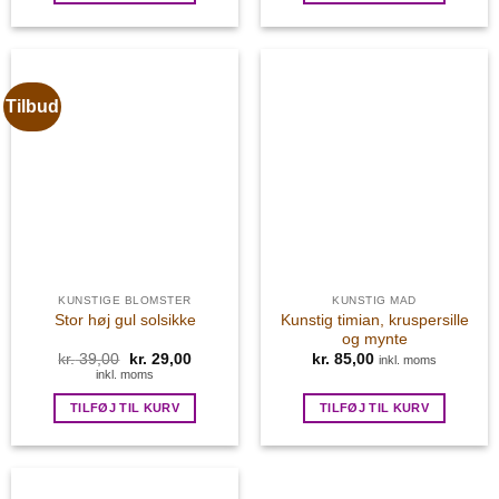
Tilbud
KUNSTIGE BLOMSTER
KUNSTIG MAD
Kunstig timian, kruspersille
Stor høj gul solsikke
og mynte
kr.
39,00
Den
kr.
29,00
Den
kr.
85,00
inkl. moms
oprindelige
aktuelle
inkl. moms
pris
pris
var:
er:
TILFØJ TIL KURV
TILFØJ TIL KURV
kr. 39,00.
kr. 29,00.