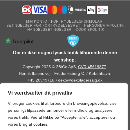
MIN KONTO
FORTRYDELSESFORMULAR
BETINGELSER FOR FORTRYDELSESRET
PERSONDATAPOLITIK
HANDELSBETINGELSER
COOKIEPOLITIK
Der er ikke nogen fysisk butik tilhørende denne
webshop.
Copyright 2025 © 2B/Co ApS,
CVR 45619877
.
Henrik Ibsens vej - Frederiksberg C. / København.
+45 20949716
•
deko@dekolagersalg.dk
Vi værdsætter dit privatliv
Vi bruger cookies til at forbedre din browsingoplevelse, vise
personligt tilpassede annoncer eller indhold og analysere
vores trafik. Ved at klikke på "Accepter alle", accepterer du
vores brug af cookies.