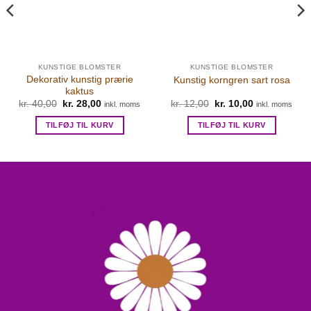
KUNSTIGE BLOMSTER
KUNSTIGE BLOMSTER
Dekorativ kunstig prærie
Kunstig korngren sart rosa
kaktus
kr.
40,00
Den
kr.
28,00
Den
kr.
12,00
Den
kr.
10,00
Den
inkl. moms
inkl. moms
oprindelige
aktuelle
oprindelige
aktuelle
pris
pris
pris
pris
TILFØJ TIL KURV
TILFØJ TIL KURV
var:
er:
var:
er:
kr. 40,00.
kr. 28,00.
kr. 12,00.
kr. 10,00.