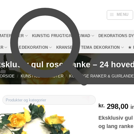
MENU
MATERIALER
KUNSTIG FRUGT/GRØNT/MAD
DEKORATIONS D
ER
JULEDEKORATION
KRANSE
TEMA DEKORATION
★ 
sklusiv gul rosenranke – 24 hove
ORSIDE
/
KUNSTIGE BLOMSTER
/
KUNSTIGE RANKER & GUIRLAND
298,00
kr.
i
Eksklusiv gul
og lang ranke