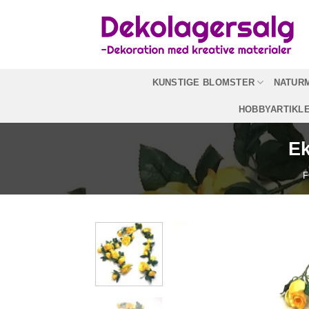
Fortsæt
til
indhold
KUNSTIGE BLOMSTER
NATUR
HOBBYARTIKL
Ek
F