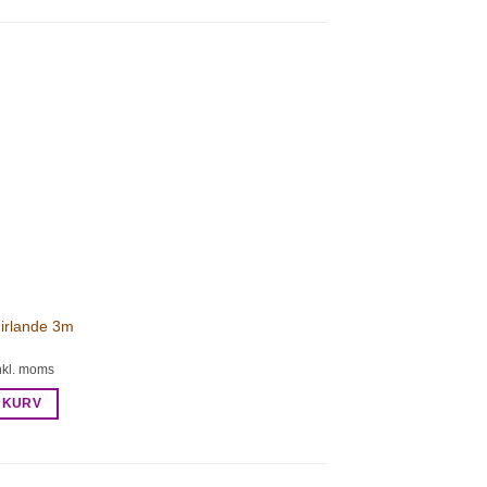
uirlande 3m
nkl. moms
L KURV