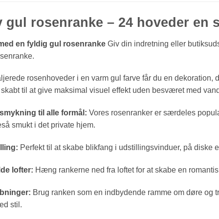
v gul rosenranke – 24 hoveder en 
ed en fyldig gul rosenranke
Giv din indretning eller butiksud
osenranke.
jerede rosenhoveder i en varm gul farve får du en dekoration, de
skabt til at give maksimal visuel effekt uden besværet med vand
mykning til alle formål:
Vores rosenranker er særdeles populær
så smukt i det private hjem.
lling:
Perfekt til at skabe blikfang i udstillingsvinduer, på diske e
e lofter:
Hæng rankerne ned fra loftet for at skabe en romantisk
åbninger:
Brug ranken som en indbydende ramme om døre og tr
 stil.