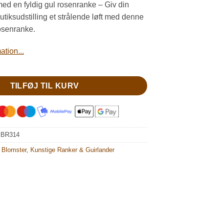
d en fyldig gul rosenranke – Giv din
butiksudstilling et strålende løft med denne
osenranke.
tion...
TILFØJ TIL KURV
:
BR314
 Blomster
,
Kunstige Ranker & Guirlander