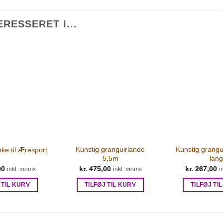
RESSERET I...
Kunstig granguirlande
Kunstig grang
ke til Æresport
5,5m
lang
00
kr.
475,00
kr.
267,00
inkl. moms
inkl. moms
i
 TIL KURV
TILFØJ TIL KURV
TILFØJ TI