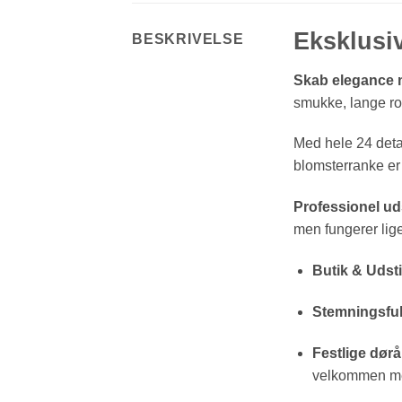
Eksklusi
BESKRIVELSE
Skab elegance m
smukke, lange r
Med hele 24 detal
blomsterranke er 
Professionel uds
men fungerer lige
Butik & Udsti
Stemningsfuld
Festlige dør
velkommen med