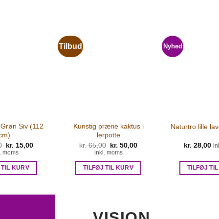
Tilbud
Nyhed
 Grøn Siv (112
Kunstig prærie kaktus i
Naturtro lille l
cm)
lerpotte
0
Den
kr.
15,00
Den
kr.
65,00
Den
kr.
50,00
Den
kr.
28,00
in
oprindelige
aktuelle
oprindelige
aktuelle
l. moms
inkl. moms
pris
pris
pris
pris
var:
er:
var:
er:
 TIL KURV
TILFØJ TIL KURV
TILFØJ TI
kr. 20,00.
kr. 15,00.
kr. 65,00.
kr. 50,00.
VISION