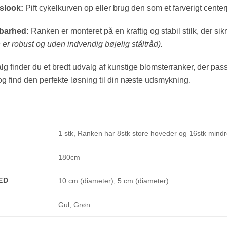
rslook:
Pift cykelkurven op eller brug den som et farverigt center
dbarhed:
Ranken er monteret på en kraftig og stabil stilk, der sikrer
er robust og uden indvendig bøjelig ståltråd).
 finder du et bredt udvalg af kunstige blomsterranker, der passer 
 og find den perfekte løsning til din næste udsmykning.
1 stk, Ranken har 8stk store hoveder og 16stk mind
180cm
ED
10 cm (diameter), 5 cm (diameter)
Gul, Grøn