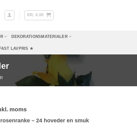
KR.
0,00
YR
DEKORATIONSMATERIALER
FAST LAVPRIS ★
der
ER
nkl. moms
 rosenranke – 24 hoveder en smuk