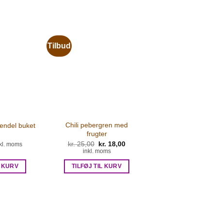
Tilbud
Chili pebergren med
avendel buket
frugter
kr.
25,00
Den
kr.
18,00
Den
kl. moms
oprindelige
aktuelle
inkl. moms
pris
pris
var:
er:
L KURV
TILFØJ TIL KURV
kr. 25,00.
kr. 18,00.