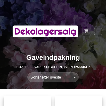
Fortsæt
til
indhold
Gaveindpakning
FORSIDE
/
VARER TAGGED “GAVEINDPAKNING”