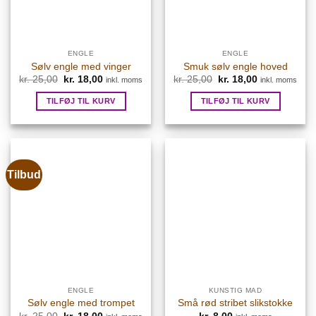
ENGLE
ENGLE
Sølv engle med vinger
Smuk sølv engle hoved
Den
Den
Den
Den
kr.
25,00
kr.
18,00
kr.
25,00
kr.
18,00
inkl. moms
inkl. moms
oprindelige
aktuelle
oprindelige
aktuelle
pris
pris
pris
pris
TILFØJ TIL KURV
TILFØJ TIL KURV
var:
er:
var:
er:
kr. 25,00.
kr. 18,00.
kr. 25,00.
kr. 18,00.
Tilbud
ENGLE
KUNSTIG MAD
Sølv engle med trompet
Små rød stribet slikstokke
Den
Den