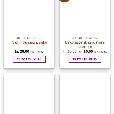
JULEDEKORATION
JULEDEKORATION
Dekorative stråsko i mini
Nisser tre små samlet
størrelse
Den
Den
kr.
28,00
kr.
18,50
kr.
10,00
inkl. moms
inkl. moms
oprindelige
aktuelle
pris
pris
TILFØJ TIL KURV
TILFØJ TIL KURV
var:
er:
kr. 18,50.
kr. 10,00.