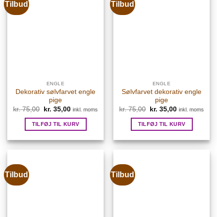
Tilbud
Tilbud
ENGLE
ENGLE
Dekorativ sølvfarvet engle
Sølvfarvet dekorativ engle
pige
pige
Den
Den
Den
Den
kr.
75,00
kr.
35,00
kr.
75,00
kr.
35,00
inkl. moms
inkl. moms
oprindelige
aktuelle
oprindelige
aktuelle
pris
pris
pris
pris
TILFØJ TIL KURV
TILFØJ TIL KURV
var:
er:
var:
er:
kr. 75,00.
kr. 35,00.
kr. 75,00.
kr. 35,00.
Tilbud
Tilbud