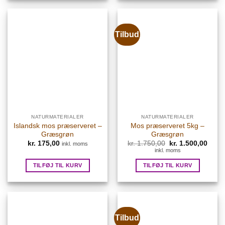
Tilbud
NATURMATERIALER
NATURMATERIALER
Islandsk mos præserveret –
Mos præserveret 5kg –
Græsgrøn
Græsgrøn
Den
Den
kr.
175,00
kr.
1.750,00
kr.
1.500,00
inkl. moms
oprindelige
aktue
inkl. moms
pris
pris
var:
er:
TILFØJ TIL KURV
TILFØJ TIL KURV
kr. 1.750,00.
kr. 1
Tilbud