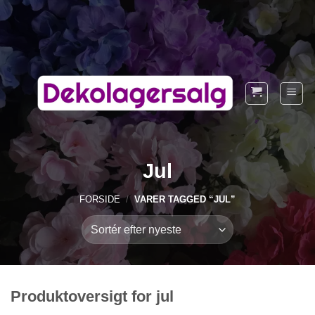
Fortsæt
til
indhold
Jul
FORSIDE
/
VARER TAGGED “JUL”
Produktoversigt for jul