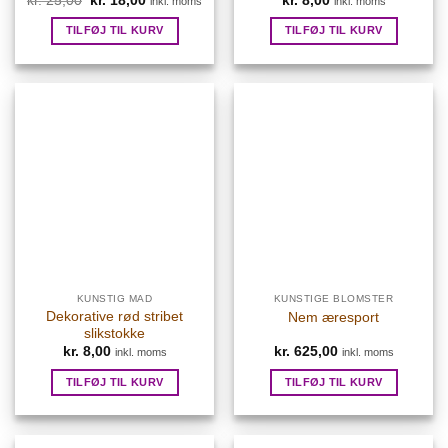
kr.
25,00
kr.
18,00
kr.
8,00
inkl. moms
inkl. moms
oprindelige
aktuelle
pris
pris
TILFØJ TIL KURV
TILFØJ TIL KURV
var:
er:
kr. 25,00.
kr. 18,00.
KUNSTIG MAD
KUNSTIGE BLOMSTER
Dekorative rød stribet
Nem æresport
slikstokke
kr.
8,00
kr.
625,00
inkl. moms
inkl. moms
TILFØJ TIL KURV
TILFØJ TIL KURV