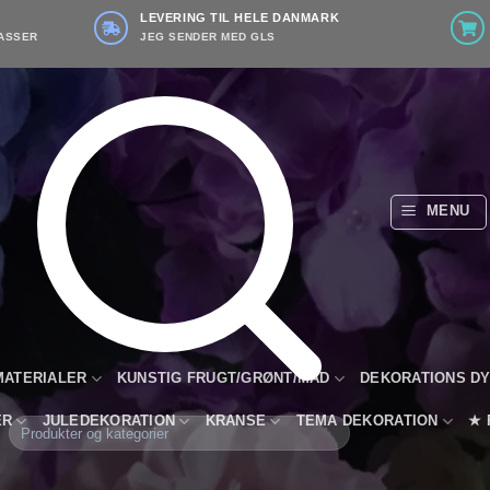
LEVERING TIL HELE DANMARK
ASSER
JEG SENDER MED GLS
MENU
MATERIALER
KUNSTIG FRUGT/GRØNT/MAD
DEKORATIONS D
ER
JULEDEKORATION
KRANSE
TEMA DEKORATION
★ 