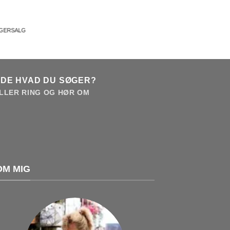
AGERSALG
NDE HVAD DU SØGER?
LLER RING OG HØR OM
OM MIG