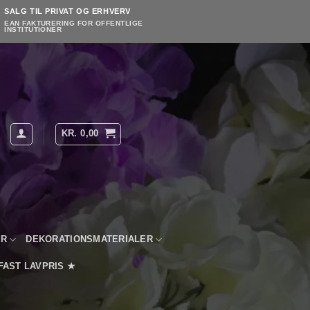
SALG TIL PRIVAT OG ERHVERV
EAN FAKTURERING FOR OFFENTLIGE
INSTITUTIONER
KR.
0,00
YR
DEKORATIONSMATERIALER
FAST LAVPRIS ★