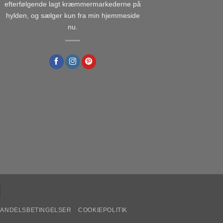
efterfølgende lagt kræmmermarkederne på
hylden, og sælger kun fra min hjemmeside
nu.
ANDELSBETINGELSER
COOKIEPOLITIK