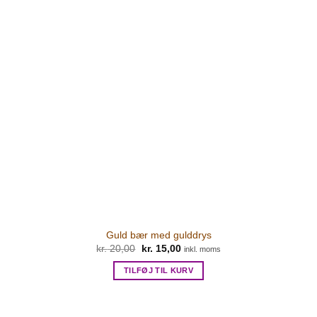
Guld bær med gulddrys
kr.
20,00
Den
kr.
15,00
Den
inkl. moms
oprindelige
aktuelle
pris
pris
TILFØJ TIL KURV
var:
er:
kr. 20,00.
kr. 15,00.