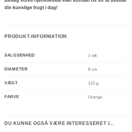
Besøg vores hjemmeside eller kontakt os for at bestille
din kunstige frugt i dag!
PRODUKT-INFORMATION
SALGSENHED
1 stk
DIAMETER
8 cm
VÆGT
110 g
FARVE
Orange
DU KUNNE OGSÅ VÆRE INTERESSERET I...