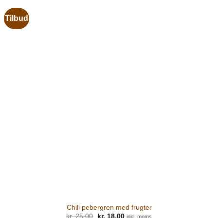
Tilbud
Chili pebergren med frugter
kr.
25,00
Den
kr.
18,00
Den
inkl. moms