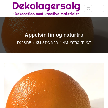
Fortsæt
til
indhold
Appelsin fin og naturtro
FORSIDE
/
KUNSTIG MAD
/
NATURTRO FRUGT