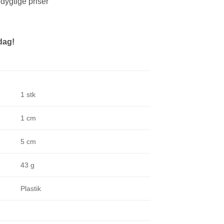
edygtige priser
dag!
1 stk
1 cm
5 cm
43 g
Plastik