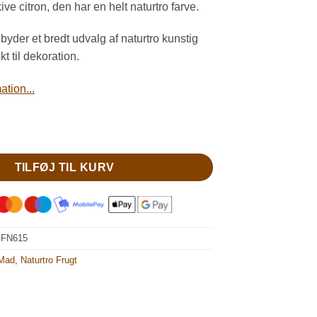
ive citron, den har en helt naturtro farve.
byder et bredt udvalg af naturtro kunstig
kt til dekoration.
tion...
 citron skive antal
TILFØJ TIL KURV
:
FN615
 Mad
,
Naturtro Frugt