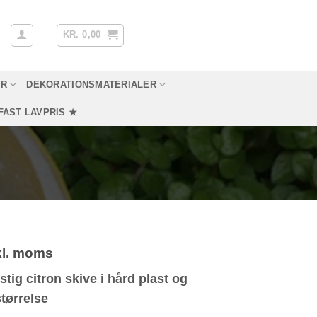
KR.
0,00
YR
DEKORATIONSMATERIALER
FAST LAVPRIS ★
kl. moms
tig citron skive i hård plast og
størrelse