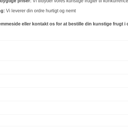
ygtige priser:
Vi tilbyder vores kunstige frugter til konkurrenc
ng:
Vi leverer din ordre hurtigt og nemt
meside eller kontakt os for at bestille din kunstige frugt i 