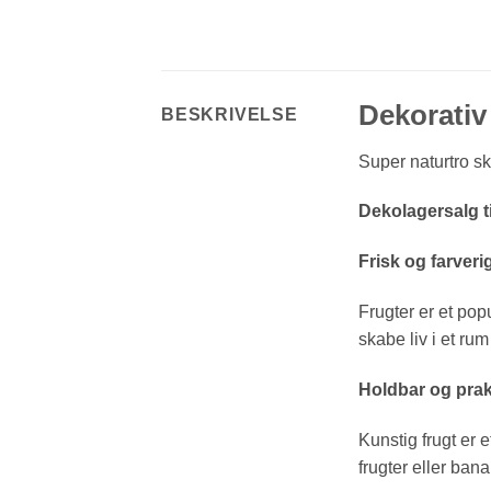
Dekorativ 
BESKRIVELSE
Super naturtro ski
Dekolagersalg ti
Frisk og farveri
Frugter er et popu
skabe liv i et rum
Holdbar og prak
Kunstig frugt er e
frugter eller bana