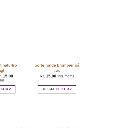
 naturtro
Sorte runde brombær på
ugt
tråd
en
r.
15,00
Den
kr.
15,00
inkl. moms
prindelige
aktuelle
oms
ris
pris
ar:
er:
L KURV
TILFØJ TIL KURV
r. 19,00.
kr. 15,00.