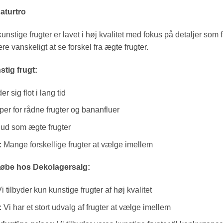
naturtro
nstige frugter er lavet i høj kvalitet med fokus på detaljer som 
re vanskeligt at se forskel fra ægte frugter.
tig frugt:
r sig flot i lang tid
per for rådne frugter og bananfluer
ud som ægte frugter
:
Mange forskellige frugter at vælge imellem
købe hos Dekolagersalg:
i tilbyder kun kunstige frugter af høj kvalitet
:
Vi har et stort udvalg af frugter at vælge imellem