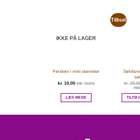
Tilbud
IKKE PÅ LAGER
Sølvfar
Fersken i mini størrelse
sø
kr.
10,00
kr.
20,0
inkl. moms
ink
LÆS MERE
TILFØJ