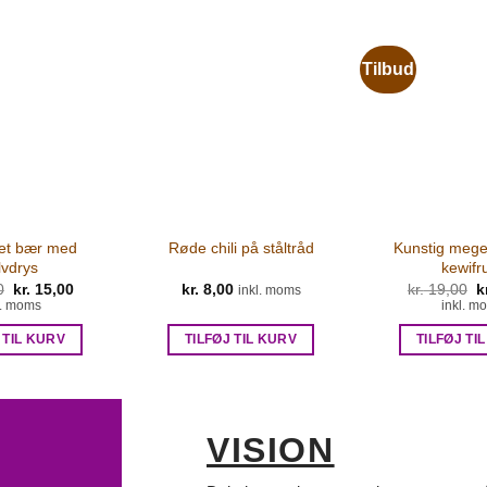
Tilbud
vet bær med
Kunstig meget
Røde chili på ståltråd
lvdrys
kewifr
0
Den
kr.
15,00
Den
kr.
8,00
kr.
19,00
D
k
inkl. moms
oprindelige
aktuelle
o
l. moms
inkl. m
pris
pris
p
var:
er:
v
 TIL KURV
TILFØJ TIL KURV
TILFØJ TI
kr. 20,00.
kr. 15,00.
k
VISION