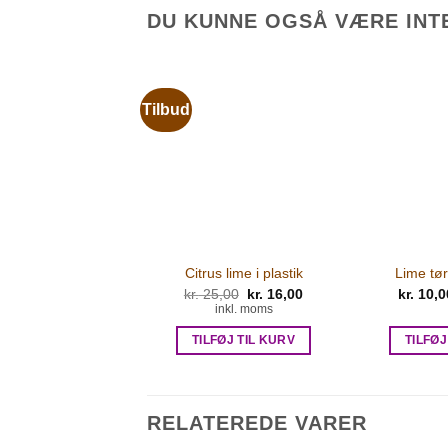
DU KUNNE OGSÅ VÆRE INTE
Tilbud
Citrus lime i plastik
Lime tør
kr.
25,00
Den
kr.
16,00
Den
kr.
10,0
oprindelige
aktuelle
inkl. moms
pris
pris
var:
er:
TILFØJ TIL KURV
TILFØJ
kr. 25,00.
kr. 16,00.
RELATEREDE VARER