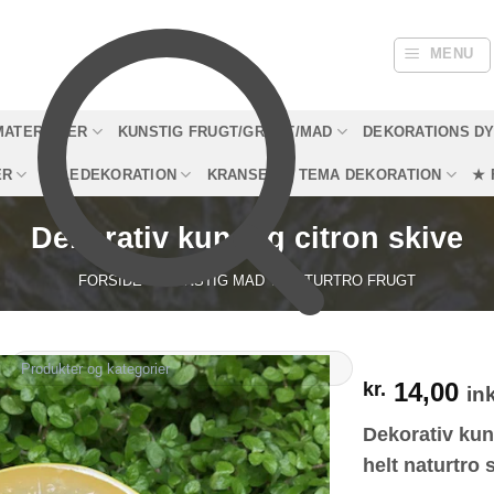
MENU
MATERIALER
KUNSTIG FRUGT/GRØNT/MAD
DEKORATIONS D
ER
JULEDEKORATION
KRANSE
TEMA DEKORATION
★ 
Dekorativ kunstig citron skive
FORSIDE
/
KUNSTIG MAD
/
NATURTRO FRUGT
14,00
kr.
in
Dekorativ kuns
helt naturtro 