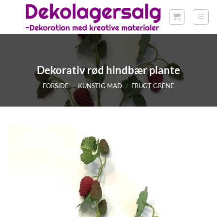
Fortsæt
til
indhold
Dekorativ rød hindbær plante
FORSIDE
/
KUNSTIG MAD
/
FRUGT GRENE