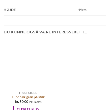
HØJDE
49cm
DU KUNNE OGSÅ VÆRE INTERESSERET I...
FRUGT GRENE
Hindbær gren på stilk
kr.
50,00
inkl. moms
TILFØJ TIL KURV