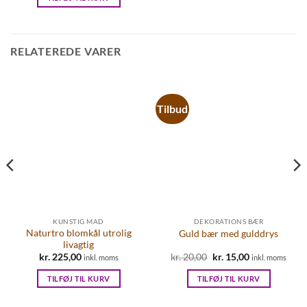
RELATEREDE VARER
Tilbud
KUNSTIG MAD
DEKORATIONS BÆR
Naturtro blomkål utrolig
Guld bær med gulddrys
livagtig
kr.
225,00
kr.
20,00
Den
kr.
15,00
Den
inkl. moms
inkl. moms
oprindelige
aktuelle
pris
pris
TILFØJ TIL KURV
TILFØJ TIL KURV
var:
er:
kr. 20,00.
kr. 15,00.