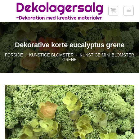
Fortsæt
til
indhold
Dekorative korte eucalyptus grene
FORSIDE
/
KUNSTIGE BLOMSTER
/
KUNSTIGE MINI BLOMSTER
GRENE