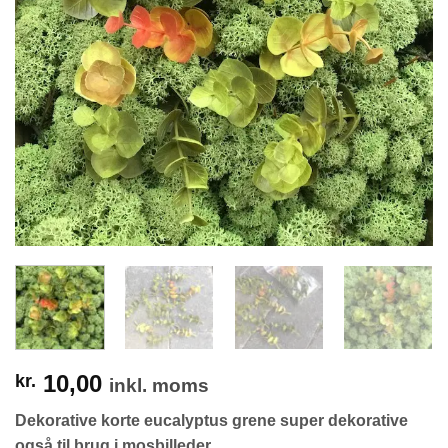
10,00
kr.
inkl. moms
Dekorative korte eucalyptus grene super dekorative
også til brug i mosbilleder