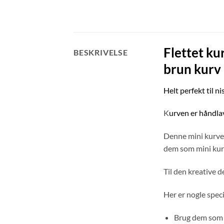
Flettet k
BESKRIVELSE
brun kurv
Helt perfekt til n
K
urven er håndlave
Denne mini kurve 
dem som mini kurv
Til den kreative d
Her er nogle spec
Brug dem som ni