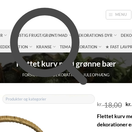
MENU
ER
KUNSTIG FRUGT/GRØNT/MAD
DEKORATIONS DYR
DEKO
LEDEKORATION
KRANSE
TEMA DEKORATION
★ FAST LAVPR
Flettet kurv med grønne bær
FORSIDE
/
JULEDEKORATION
/
JULEOPHÆNG
18,00
D
kr.
kr.
o
Flettet kurv m
pr
dekorationer en
va