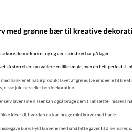
urv med
grønne bær
til kreative dekorati
isse kurv, denne kurv er ny og den største vi har på lager.
t så størrelser kan variere en lille smule, men en helt perfekt til n
med hank er et naturprodukt lavet af grene. De er ideelle til kreat
, nisse julekurv eller borddekoration.
er selv laver sine nisser kan også bruge dem til at sætte i nissens h
ifikke ideer til, hvordan du kan bruge mini kurve med hank:
ssegave kurv: Fyld kurvene med små bitte gaver til dine nisser, sås