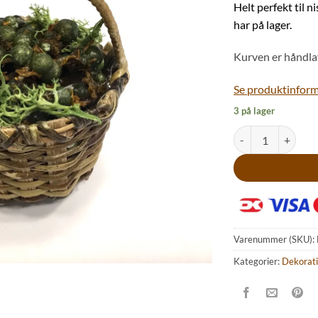
kr
Helt perfekt til n
har på lager.
Kurven er håndlav
Se produktinforma
3 på lager
Flettet kurv med g
Varenummer (SKU):
Kategorier:
Dekorati