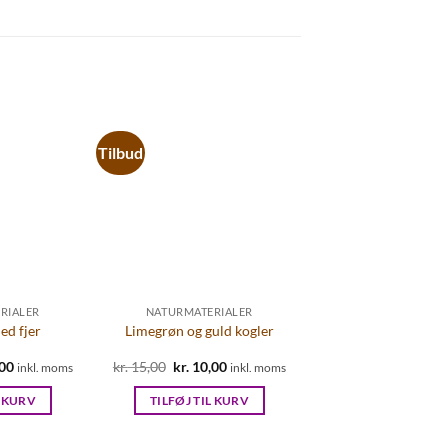
Tilbud
RIALER
NATURMATERIALER
ed fjer
Limegrøn og guld kogler
00
Den
kr.
15,00
Den
kr.
10,00
Den
inkl. moms
inkl. moms
elige
aktuelle
oprindelige
aktuelle
pris
pris
pris
L KURV
TILFØJ TIL KURV
er:
var:
er:
00.
kr. 20,00.
kr. 15,00.
kr. 10,00.