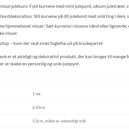
isse julekurv: Fyld kurvene med mini julepynt, såsom juletræer, st
orddekoration: Stil kurvene på dit julebord med små ting i dem, så
ine hjemmelavet nisser: Sæt kurvene i nissens hånd eller lignende, 
ke nisser.
yllup – hvor der skal strøs fuglefrø ud på brudeparret
k er et alsidigt og dekorativt produkt, der kan bruges til mange fo
er at skabe en personlig og unik julepynt.
1 stk
6,50cm
5,5cm, målet er udvendigt mål