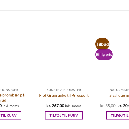
kr. 4,50.
kr. 3,00.
Tilbud
Billig pris
TIONS BÆR
KUNSTIGE BLOMSTER
NATURMATE
de brombær på
Flot Granranke til Æresport
Sisal dug m
tråd
0
kr.
267,00
kr.
35,00
Den
kr.
20,
inkl. moms
inkl. moms
oprind
pris
 TIL KURV
TILFØJ TIL KURV
TILFØJ TI
var:
kr. 35,