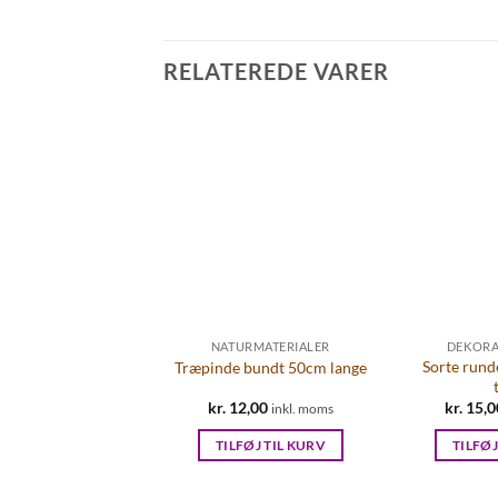
RELATEREDE VARER
LEDEKORATION
NATURMATERIALER
DEKORA
Sorte run
gestol i naturgren
Træpinde bundt 50cm lange
Den
kr.
75,00
Den
kr.
12,00
kr.
15,0
inkl. moms
inkl. moms
oprindelige
aktuelle
pris
pris
LFØJ TIL KURV
TILFØJ TIL KURV
TILFØJ
var:
er:
kr. 95,00.
kr. 75,00.