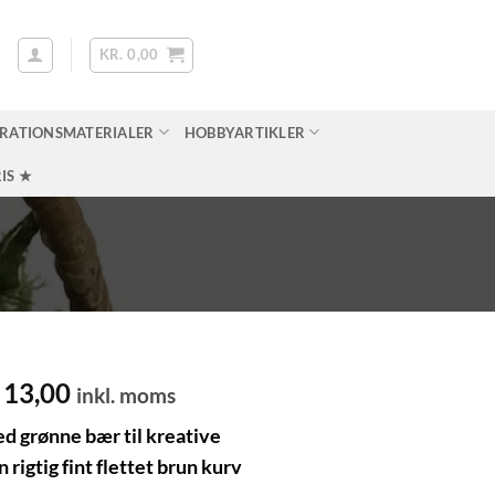
KR.
0,00
RATIONSMATERIALER
HOBBYARTIKLER
IS ★
en
13,00
Den
inkl. moms
prindelige
aktuelle
ed grønne bær til kreative
is
pris
 rigtig fint flettet brun kurv
r:
er: