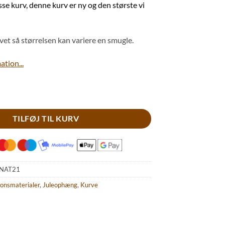
. 18,00.
kr. 13,00.
isse kurv, denne kurv er ny og den største vi
et så størrelsen kan variere en smugle.
tion...
rønne bær antal
TILFØJ TIL KURV
NAT21
onsmaterialer
,
Juleophæng
,
Kurve