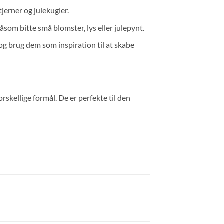
jerner og julekugler.
som bitte små blomster, lys eller julepynt.
og brug dem som inspiration til at skabe
rskellige formål. De er perfekte til den