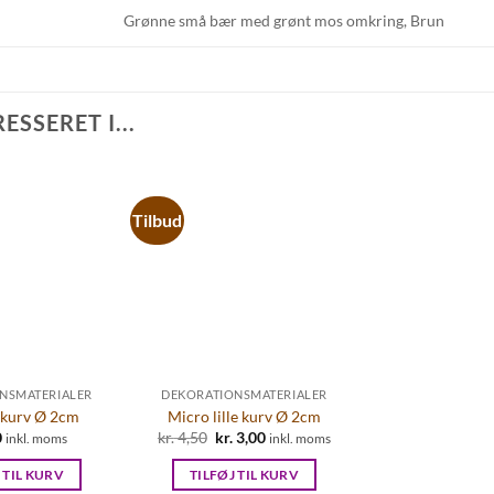
Grønne små bær med grønt mos omkring, Brun
SSERET I...
Tilbud
NSMATERIALER
DEKORATIONSMATERIALER
 kurv Ø 2cm
Micro lille kurv Ø 2cm
0
kr.
4,50
Den
kr.
3,00
Den
inkl. moms
inkl. moms
oprindelige
aktuelle
pris
pris
 TIL KURV
TILFØJ TIL KURV
var:
er: