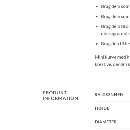
Brug dem som n
Brug dem som b
Brug dem til d
dine egne unik
Brug den til br
Mini kurve med han
kreative, der ønsk
PRODUKT-
SALGSENHED
INFORMATION
HØJDE
DIAMETER