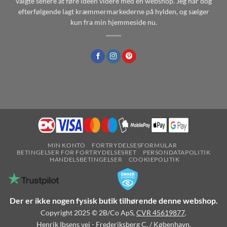
valgte senere at føre ideen videre med en webshop. Jeg har dog
efterfølgende lagt kræmmermarkederne på hylden, og sælger
kun fra min hjemmeside nu.
MIN KONTO
FORTRYDELSESFORMULAR
BETINGELSER FOR FORTRYDELSESRET
PERSONDATAPOLITIK
HANDELSBETINGELSER
COOKIEPOLITIK
Der er ikke nogen fysisk butik tilhørende denne webshop.
Copyright 2025 © 2B/Co ApS,
CVR 45619877
.
Henrik Ibsens vej - Frederiksberg C. / København.