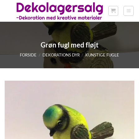
Fortsæt
til
indhold
Grøn fugl med fløjt
FORSIDE
/
DEKORATIONS DYR
/
KUNSTIGE FUGLE