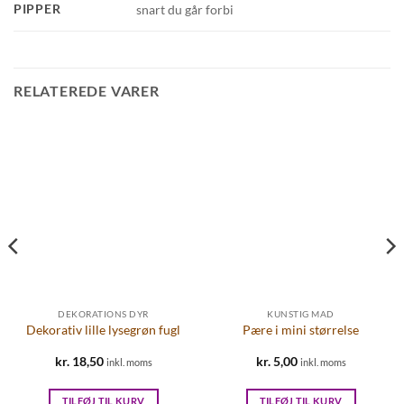
PIPPER
snart du går forbi
RELATEREDE VARER
DEKORATIONS DYR
KUNSTIG MAD
Dekorativ lille lysegrøn fugl
Pære i mini størrelse
kr.
18,50
kr.
5,00
inkl. moms
inkl. moms
TILFØJ TIL KURV
TILFØJ TIL KURV