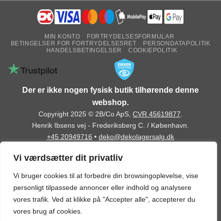
MIN KONTO
FORTRYDELSESFORMULAR
BETINGELSER FOR FORTRYDELSESRET
PERSONDATAPOLITIK
HANDELSBETINGELSER
COOKIEPOLITIK
Der er ikke nogen fysisk butik tilhørende denne
webshop.
Copyright 2025 © 2B/Co ApS,
CVR 45619877
.
Henrik Ibsens vej - Frederiksberg C. / København.
+45 20949716
•
deko@dekolagersalg.dk
Vi værdsætter dit privatliv
Vi bruger cookies til at forbedre din browsingoplevelse, vise
personligt tilpassede annoncer eller indhold og analysere
vores trafik. Ved at klikke på "Accepter alle", accepterer du
vores brug af cookies.