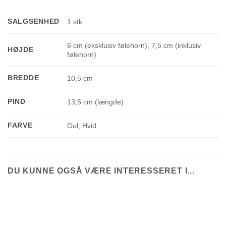
SALGSENHED
1 stk
6 cm (eksklusiv følehorn), 7,5 cm (inklusiv
HØJDE
følehorn)
BREDDE
10,5 cm
PIND
13,5 cm (længde)
FARVE
Gul, Hvid
DU KUNNE OGSÅ VÆRE INTERESSERET I...