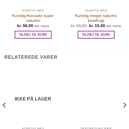
KUNSTIG MAD
KUNSTIG MAD
Kunstig Avocado super
Kunstig meget naturtro
naturtro
kewifrugt
Den
Den
kr.
56,00
kr.
19,00
kr.
15,00
inkl. moms
inkl. moms
oprindelige
aktuelle
pris
pris
TILFØJ TIL KURV
TILFØJ TIL KURV
var:
er:
kr. 19,00.
kr. 15,00.
RELATEREDE VARER
IKKE PÅ LAGER
KUNSTIG MAD
DEKORATIONS BÆR