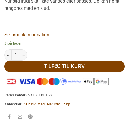
Kunstig frugt skal ikke vandes eller passes. De kan nemt
rengøres med en klud.
Se produktinformation...
3 på lager
Kunstig ananas i plast antal
TILFØJ TIL KURV
Varenummer (SKU):
FN1158
Kategorier:
Kunstig Mad
,
Naturtro Frugt