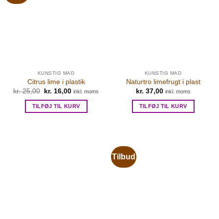
KUNSTIG MAD
KUNSTIG MAD
Citrus lime i plastik
Naturtro limefrugt i plast
Den
Den
kr.
25,00
kr.
16,00
kr.
37,00
inkl. moms
inkl. moms
oprindelige
aktuelle
pris
pris
TILFØJ TIL KURV
TILFØJ TIL KURV
var:
er:
kr. 25,00.
kr. 16,00.
Tilbud