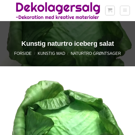
Fortsæt
til
indhold
Kunstig naturtro iceberg salat
FORSIDE
/
KUNSTIG MAD
/
NATURTRO GRØNTSAGER