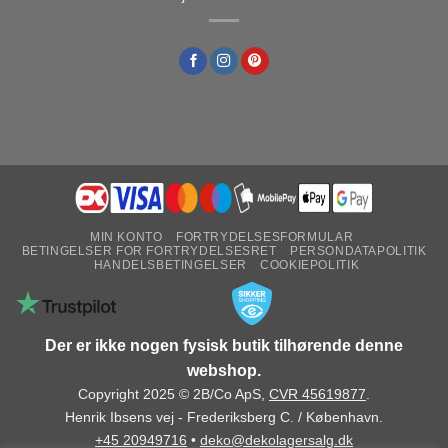
MIN KONTO
FORTRYDELSESFORMULAR
BETINGELSER FOR FORTRYDELSESRET
PERSONDATAPOLITIK
HANDELSBETINGELSER
COOKIEPOLITIK
Der er ikke nogen fysisk butik tilhørende denne
webshop.
Copyright 2025 © 2B/Co ApS,
CVR 45619877
.
Henrik Ibsens vej - Frederiksberg C. / København.
+45 20949716
•
deko@dekolagersalg.dk