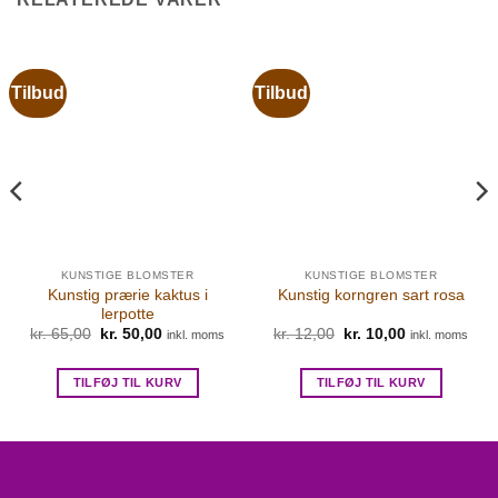
Tilbud
Tilbud
KUNSTIGE BLOMSTER
KUNSTIGE BLOMSTER
Kunstig prærie kaktus i
Kunstig korngren sart rosa
lerpotte
Den
Den
Den
Den
kr.
65,00
kr.
50,00
kr.
12,00
kr.
10,00
inkl. moms
inkl. moms
oprindelige
aktuelle
oprindelige
aktuelle
pris
pris
pris
pris
var:
er:
var:
er:
TILFØJ TIL KURV
TILFØJ TIL KURV
kr. 65,00.
kr. 50,00.
kr. 12,00.
kr. 10,00.