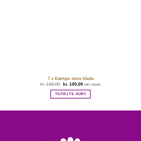
7 x Kæmpe store blade
Den
Den
kr.
140,00
kr.
100,00
inkl. moms
oprindelige
aktuelle
pris
pris
TILFØJ TIL KURV
var:
er:
kr. 140,00.
kr. 100,00.