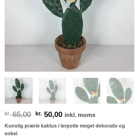
Den
Den
65,00
50,00
kr.
kr.
inkl. moms
oprindelige
aktuelle
Kunstig prærie kaktus i lerpotte meget dekorativ og
pris
pris
enkel
var:
er: