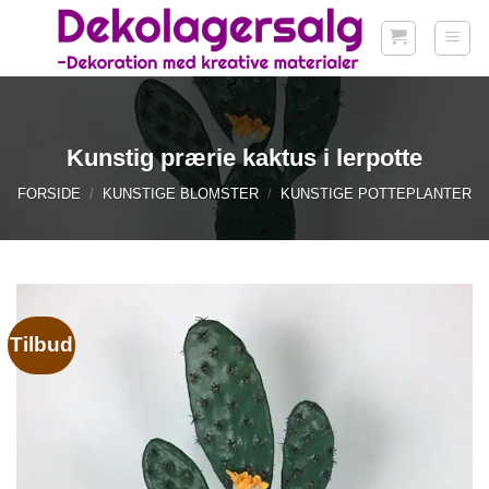
Fortsæt
til
indhold
Kunstig prærie kaktus i lerpotte
FORSIDE
/
KUNSTIGE BLOMSTER
/
KUNSTIGE POTTEPLANTER
Tilbud