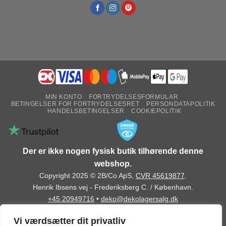
MIN KONTO
FORTRYDELSESFORMULAR
BETINGELSER FOR FORTRYDELSESRET
PERSONDATAPOLITIK
HANDELSBETINGELSER
COOKIEPOLITIK
Der er ikke nogen fysisk butik tilhørende denne
webshop.
Copyright 2025 © 2B/Co ApS,
CVR 45619877
.
Henrik Ibsens vej - Frederiksberg C. / København.
+45 20949716
•
deko@dekolagersalg.dk
Vi værdsætter dit privatliv