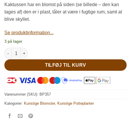
kr. 65,00.
kr. 50,00.
Kaktussen har en blomst på siden (se billede – den kan
tages af) den er i plast, tåler at være i fugtige rum, samt at
blive skyllet.
Se produktinformation...
3 på lager
Kunstig prærie kaktus i lerpotte antal
TILFØJ TIL KURV
Varenummer (SKU):
BP357
Kategorier:
Kunstige Blomster
,
Kunstige Potteplanter