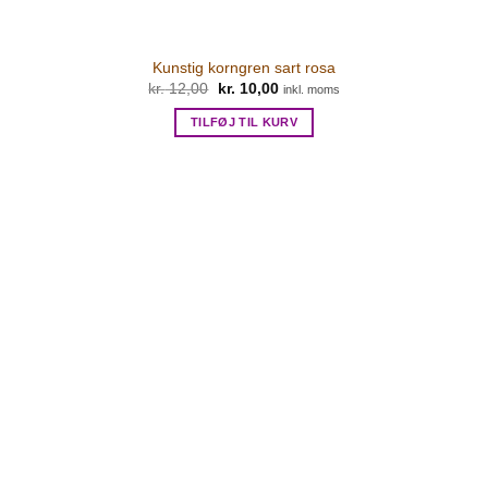
Kunstig korngren sart rosa
Den
Den
kr.
12,00
kr.
10,00
inkl. moms
oprindelige
aktuelle
pris
pris
TILFØJ TIL KURV
var:
er:
kr. 12,00.
kr. 10,00.