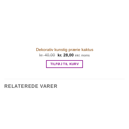
Dekorativ kunstig prærie kaktus
Den
Den
kr.
40,00
kr.
28,00
inkl. moms
oprindelige
aktuelle
pris
pris
TILFØJ TIL KURV
var:
er:
kr. 40,00.
kr. 28,00.
RELATEREDE VARER