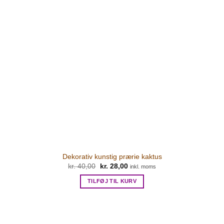
Dekorativ kunstig prærie kaktus
kr.
40,00
Den
kr.
28,00
Den
inkl. moms
oprindelige
aktuelle
pris
pris
TILFØJ TIL KURV
var:
er:
kr. 40,00.
kr. 28,00.