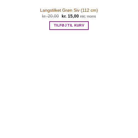
Langstilket Grøn Siv (112 cm)
kr.
20,00
Den
kr.
15,00
Den
inkl. moms
oprindelige
aktuelle
pris
pris
TILFØJ TIL KURV
var:
er:
kr. 20,00.
kr. 15,00.