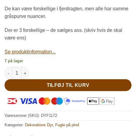
De kan være forskellige i fjerdragten, men alle har samme
gråspurve nuancer.
Der er 3 forskellige – de sælges ass. (skriv hvis de skal
være ens)
Se produktinformation...
7 på lager
Lille dekorativ rund gråspurv antal
TILFØJ TIL KURV
Varenummer (SKU):
DYF1172
Kategorier:
Dekorations Dyr
,
Fugle på pind