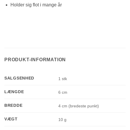
Holder sig flot i mange år
PRODUKT-INFORMATION
SALGSENHED
1 stk
LÆNGDE
6 cm
BREDDE
4 cm (bredeste punkt)
VÆGT
10 g