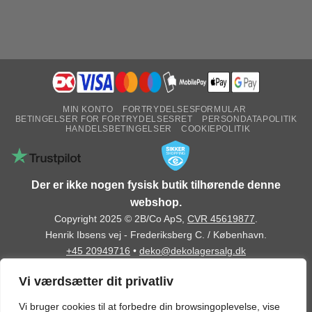
MIN KONTO
FORTRYDELSESFORMULAR
BETINGELSER FOR FORTRYDELSESRET
PERSONDATAPOLITIK
HANDELSBETINGELSER
COOKIEPOLITIK
Der er ikke nogen fysisk butik tilhørende denne
webshop.
Copyright 2025 © 2B/Co ApS,
CVR 45619877
.
Henrik Ibsens vej - Frederiksberg C. / København.
+45 20949716
•
deko@dekolagersalg.dk
Vi værdsætter dit privatliv
Vi bruger cookies til at forbedre din browsingoplevelse, vise