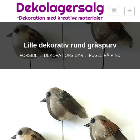
Fortsæt
til
indhold
Lille dekorativ rund gråspurv
FORSIDE
/
DEKORATIONS DYR
/
FUGLE PÅ PIND