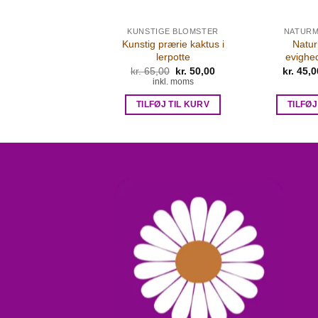
NSTIGE BLADE
KUNSTIGE BLOMSTER
NATURM
Kunstig prærie kaktus i
Naturl
stort grønt blad
lerpotte
evighe
Den
Den
5,00
kr.
65,00
kr.
50,00
kr.
45,0
inkl. moms
oprindelige
aktuelle
inkl. moms
pris
pris
var:
er:
FØJ TIL KURV
TILFØJ TIL KURV
TILFØJ
kr. 65,00.
kr. 50,00.