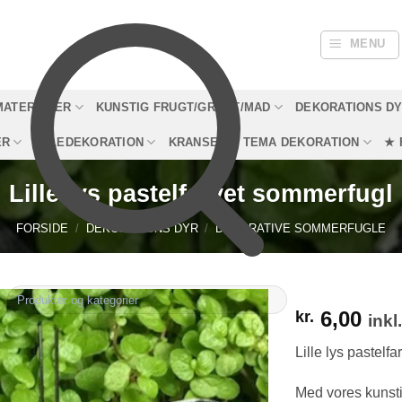
MENU
MATERIALER
KUNSTIG FRUGT/GRØNT/MAD
DEKORATIONS D
ER
JULEDEKORATION
KRANSE
TEMA DEKORATION
★ 
Lille lys pastelfarvet sommerfugl
FORSIDE
/
DEKORATIONS DYR
/
DEKORATIVE SOMMERFUGLE
6,00
kr.
ink
Lille lys pastelf
Med vores kunst