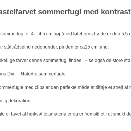
 pastelfarvet sommerfugl med kontrast
 sommerfugl er 4 – 4,5 cm høj (med følehorns højde er den 5,5 c
 ståltrådspind nedenunder, pinden er ca15 cm lang.
kellige farver denne sommerfugl findes i – se også de store stø
ons Dyr – Naturtro sommerfugle
merfugle med clips er den perfekte måde at tilføje et strejf af na
nlig dekoration
 er lavet af højkvalitetsmaterialer og er fremstillet i et smukt d