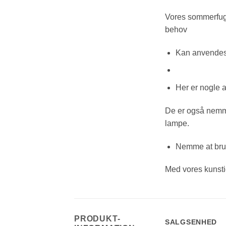
Vores sommerfugle
behov
Kan anvendes 
Her er nogle a
De er også nemme
lampe.
Nemme at br
Med vores kunsti
PRODUKT-
SALGSENHED