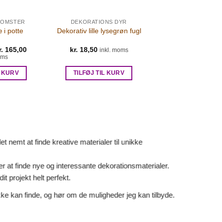
LOMSTER
DEKORATIONS DYR
i potte
Dekorativ lille lysegrøn fugl
en
Den
r.
165,00
kr.
18,50
inkl. moms
prindelige
aktuelle
oms
ris
pris
ar:
er:
L KURV
TILFØJ TIL KURV
r. 265,00.
kr. 165,00.
 nemt at finde kreative materialer til unikke
er at finde nye og interessante dekorationsmaterialer.
it projekt helt perfekt.
ke kan finde, og hør om de muligheder jeg kan tilbyde.