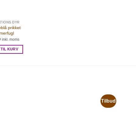
TIONS DYR
eblå prikket
merfugl
0
inkl. moms
 TIL KURV
Tilbud