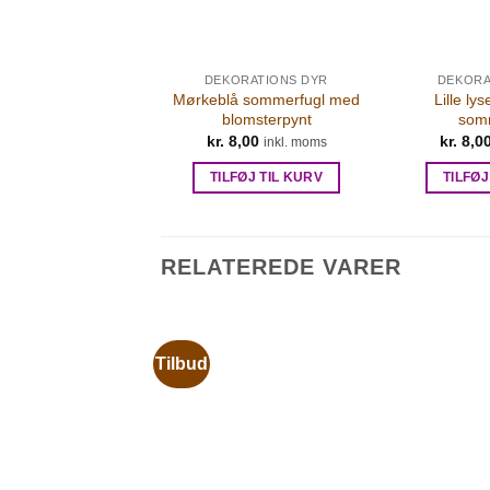
DEKORATIONS DYR
DEKORA
Mørkeblå sommerfugl med
Lille lys
blomsterpynt
som
kr.
8,00
kr.
8,0
inkl. moms
TILFØJ TIL KURV
TILFØJ
RELATEREDE VARER
Tilbud
RIS