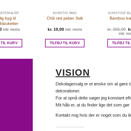
ATERIALER
KUNSTIG MAD
KUNSTIGE B
ig byg til
Chili rød peber 3stk
Bambus træ 
dsbuketter
D
0
kr.
10,00
kr.
265,00
k
inkl. moms
inkl. moms
o
inkl. m
p
v
 TIL KURV
TILFØJ TIL KURV
TILFØJ TI
k
VISION
Dekolagersalg er et ønske om at gøre det
dekorationer.
For at opnå dette søger jeg konstant eft
Mit håb er, at du finder lige det som gør d
Kontakt mig hvis der er noget som du ik