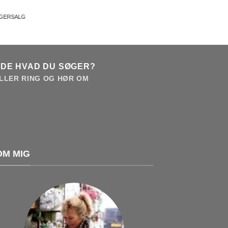
AGERSALG
NDE HVAD DU SØGER?
LLER RING OG HØR OM
OM MIG