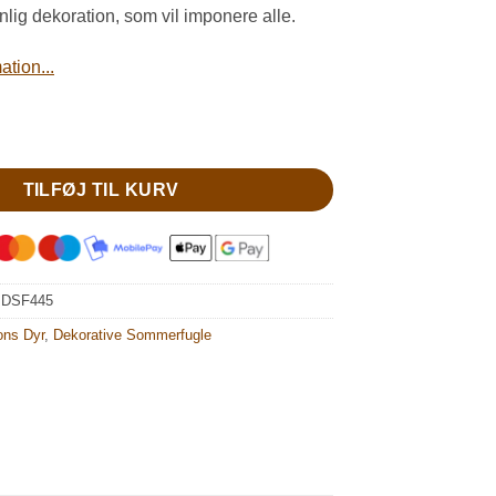
nlig dekoration, som vil imponere alle.
tion...
arvet sommerfugl antal
TILFØJ TIL KURV
:
DSF445
ons Dyr
,
Dekorative Sommerfugle