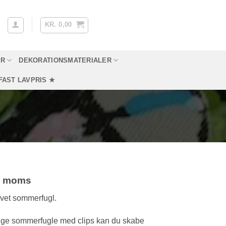
KR.
0,00
YR
DEKORATIONSMATERIALER
FAST LAVPRIS ★
l. moms
arvet sommerfugl.
ige sommerfugle med clips kan du skabe