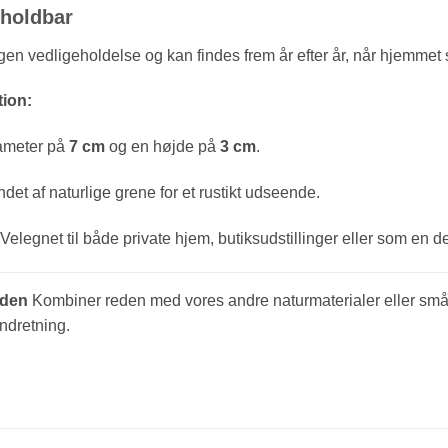
holdbar
n vedligeholdelse og kan findes frem år efter år, når hjemmet sk
ion:
meter på
7 cm
og en højde på
3 cm
.
det af naturlige grene for et rustikt udseende.
Velegnet til både private hjem, butiksudstillinger eller som en d
eden
Kombiner reden med vores andre naturmaterialer eller små k
indretning.