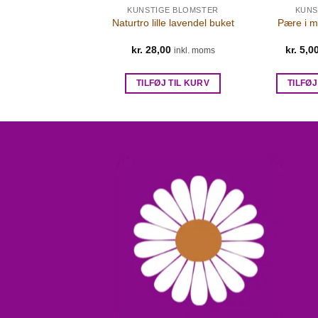
UNSTIG MAD
KUNSTIGE BLOMSTER
KUNS
rugt i grøn farve
Naturtro lille lavendel buket
Pære i mi
5,00
kr.
28,00
kr.
5,0
inkl. moms
inkl. moms
FØJ TIL KURV
TILFØJ TIL KURV
TILFØJ