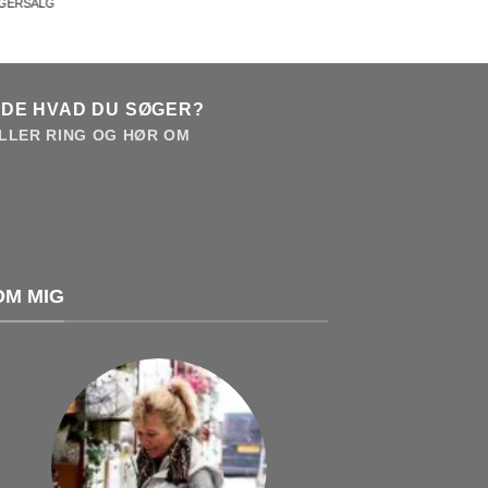
AGERSALG
NDE HVAD DU SØGER?
LLER RING OG HØR OM
OM MIG