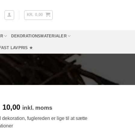
KR.
0,00
YR
DEKORATIONSMATERIALER
FAST LAVPRIS ★
en
10,00
Den
.
inkl. moms
prindelige
aktuelle
il dekoration, fuglereden er lige til at sætte
ris
pris
ationer
ar:
er: