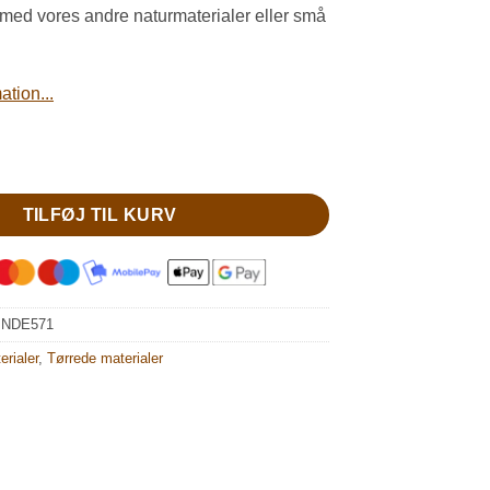
r. 13,00.
kr. 10,00.
med vores andre naturmaterialer eller små
tion...
il dekoration antal
TILFØJ TIL KURV
:
NDE571
erialer
,
Tørrede materialer