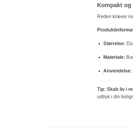
Kompakt og 
Reden kræver inge
Produktinformat
Størrelse:
Dia
Materiale:
Bun
Anvendelse:
Tip: Skab liv i r
udtryk i din bolig