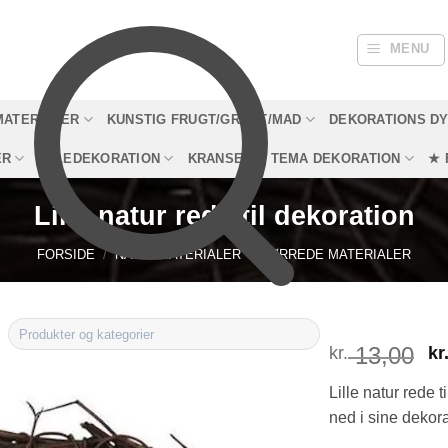
MENU
MATERIALER
KUNSTIG FRUGT/GRØNT/MAD
DEKORATIONS D
ER
JULEDEKORATION
KRANSE
TEMA DEKORATION
★ 
Lille natur rede til dekoration
FORSIDE
/
NATURMATERIALER
/
TØRREDE MATERIALER
13,00
D
kr.
kr
o
Lille natur rede t
p
ned i sine dekor
v