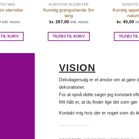
TIG MAD
KUNSTIGE BLOMSTER
KUNSTIG
Kunstig granguirlande 3m
Kunstig appel
ni størrelse
lang
naturt
0
kr.
267,00
kr.
45,00
inkl. moms
inkl. moms
in
 TIL KURV
TILFØJ TIL KURV
TILFØJ TI
VISION
Dekolagersalg er et ønske om at gøre det
dekorationer.
For at opnå dette søger jeg konstant eft
Mit håb er, at du finder lige det som gør d
Kontakt mig hvis der er noget som du ik