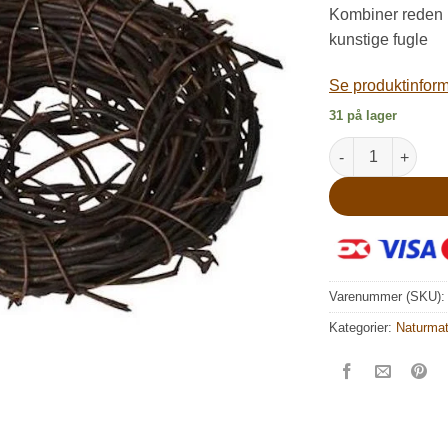
k
Kombiner reden 
kunstige fugle
Se produktinforma
31 på lager
Lille natur rede t
Varenummer (SKU)
Kategorier:
Naturmat