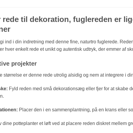
r rede til dekoration, fuglereden er lig
ner
gi ind i din indretning med denne fine, naturtro fuglerede. Red
ver hver enkelt rede et unikt og autentisk udtryk, der emmer af sk
ative projekter
størrelse er denne rede utrolig alsidig og nem at integrere i di
ske:
Fyld reden med små dekorationsæg eller fjer for at skabe de
n.
ationen:
Placer den i en sammenplantning, på en krans eller som 
 dine potteplanter et løft ved at placere reden diskret mellem g