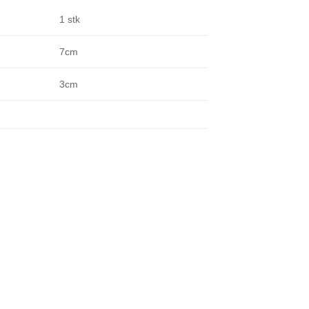
1 stk
7cm
3cm