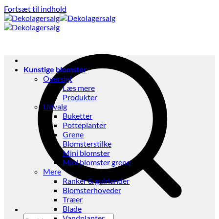
Fortsæt til indhold
Kunstige blomster
Oversigt
Læs mere
Produkter
Udvalg
Buketter
Potteplanter
Grene
Blomsterstilke
Mini blomster
Mini blomster grene
Mere
Ranker & guirlander
Blomsterhoveder
Træer
Blade
Vandplanter