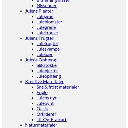
Nissehuer
Julens Planter
Julegran
Juleblomster
Julegrene
Julekranse
Julens Frugter
Julefrugter
Julesvampe
Julebær
Julens Ophæng
Slikstokke
Julehjerter
Juleophæng
Kreative Materialer
Sne & frost materialer
Engle
Julens dyr
Julepynt
Oasis
Orkiderør
Til-Og-Fra kort
Naturmaterialer