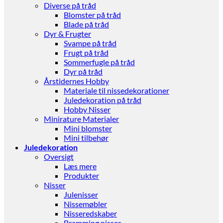
Diverse på tråd
Blomster på tråd
Blade på tråd
Dyr & Frugter
Svampe på tråd
Frugt på tråd
Sommerfugle på tråd
Dyr på tråd
Årstidernes Hobby
Materiale til nissedekorationer
Juledekoration på tråd
Hobby Nisser
Minirature Materialer
Mini blomster
Mini tilbehør
Juledekoration
Oversigt
Læs mere
Produkter
Nisser
Julenisser
Nissemøbler
Nisseredskaber
Bramming nisser