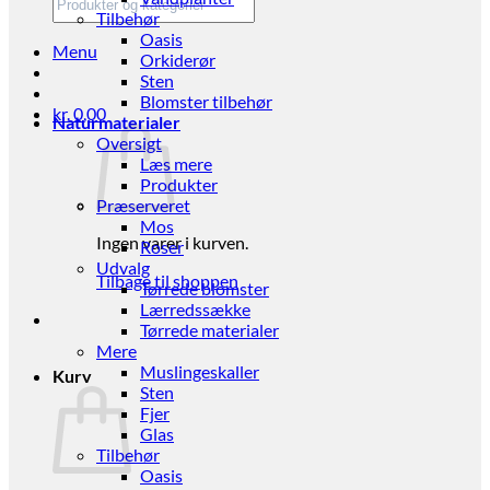
Tilbehør
Oasis
Menu
Orkiderør
Sten
Blomster tilbehør
kr.
0,00
Naturmaterialer
Oversigt
Læs mere
Produkter
Præserveret
Mos
Ingen varer i kurven.
Roser
Udvalg
Tilbage til shoppen
Tørrede blomster
Lærredssække
Tørrede materialer
Mere
Muslingeskaller
Kurv
Sten
Fjer
Glas
Tilbehør
Oasis