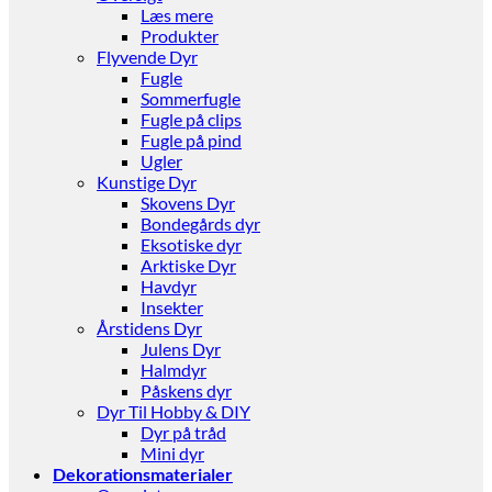
Læs mere
Produkter
Flyvende Dyr
Fugle
Sommerfugle
Fugle på clips
Fugle på pind
Ugler
Kunstige Dyr
Skovens Dyr
Bondegårds dyr
Eksotiske dyr
Arktiske Dyr
Havdyr
Insekter
Årstidens Dyr
Julens Dyr
Halmdyr
Påskens dyr
Dyr Til Hobby & DIY
Dyr på tråd
Mini dyr
Dekorationsmaterialer