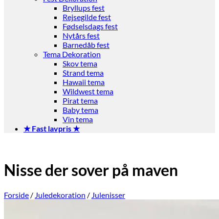
Bryllups fest
Rejsegilde fest
Fødselsdags fest
Nytårs fest
Barnedåb fest
Tema Dekoration
Skov tema
Strand tema
Hawaii tema
Wildwest tema
Pirat tema
Baby tema
Vin tema
★ Fast lavpris ★
Nisse der sover på maven
Forside
/
Juledekoration
/
Julenisser