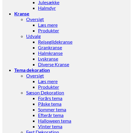
Julesække
Halmdyr
Kranse
Oversigt
Læs mere
Produkter
Udvalg
Rejsegildekranse
Grankranse
Halmkranse
Lyskranse
Diverse Kranse
Tema dekoration
Oversigt
Læs mere
Produkter
Sæson Dekoration
Forårs tema
Påske tema
Sommer tema
Efterår tema
Halloween tema
Vinter tema
Fest Dekoration