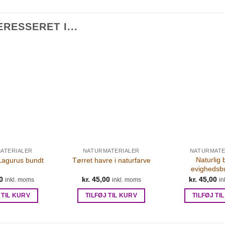
RESSERET I...
ATERIALER
NATURMATERIALER
NATURMATE
Naturlig b
 Lagurus bundt
Tørret havre i naturfarve
evighedsb
0
kr.
45,00
kr.
45,00
inkl. moms
inkl. moms
in
 TIL KURV
TILFØJ TIL KURV
TILFØJ TI