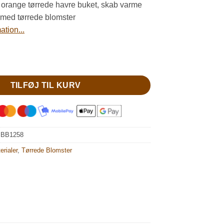
 orange tørrede havre buket, skab varme
 med tørrede blomster
tion...
avre buket antal
TILFØJ TIL KURV
:
BB1258
erialer
,
Tørrede Blomster