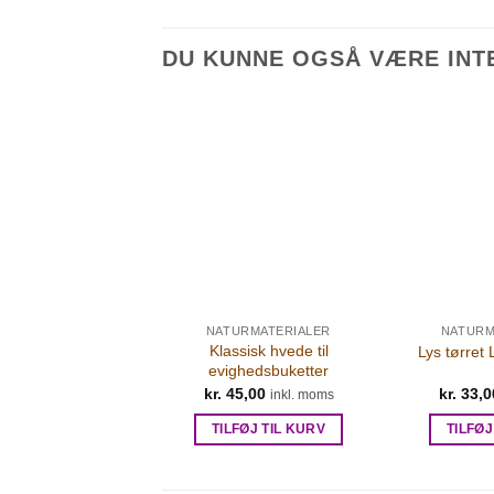
DU KUNNE OGSÅ VÆRE INTE
URMATERIALER
NATURMATERIALER
NATURM
ørrede Phalaris
Klassisk hvede til
Lys tørret
blomster
evighedsbuketter
8,00
kr.
45,00
kr.
33,0
inkl. moms
inkl. moms
FØJ TIL KURV
TILFØJ TIL KURV
TILFØJ