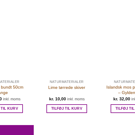
ATERIALER
NATURMATERIALER
NATURMATE
 bundt 50cm
Islandsk mos 
Lime tørrede skiver
ange
– Gylde
0
kr.
10,00
kr.
32,00
inkl. moms
inkl. moms
in
 TIL KURV
TILFØJ TIL KURV
TILFØJ TI