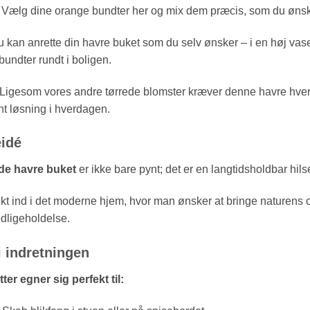
Vælg dine orange bundter her og mix dem præcis, som du ønsk
 kan anrette din havre buket som du selv ønsker – i en høj vase,
undter rundt i boligen.
Ligesom vores andre tørrede blomster kræver denne havre hverken
t løsning i hverdagen.
eidé
de havre buket
er ikke bare pynt; det er en langtidsholdbar hils
kt ind i det moderne hjem, hvor man ønsker at bringe naturens o
dligeholdelse.
i indretningen
er egner sig perfekt til: