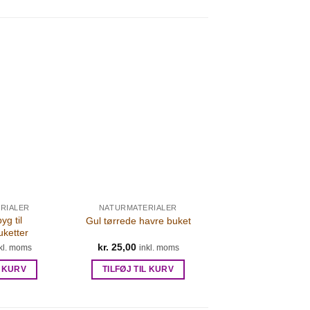
RIALER
NATURMATERIALER
yg til
Gul tørrede havre buket
uketter
kr.
25,00
kl. moms
inkl. moms
L KURV
TILFØJ TIL KURV