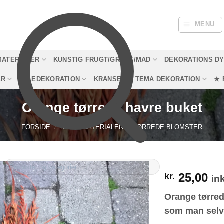
MENU
MATERIALER
KUNSTIG FRUGT/GRØNT/MAD
DEKORATIONS D
ER
JULEDEKORATION
KRANSE
TEMA DEKORATION
★ 
Orange tørrede havre buket
FORSIDE
/
NATURMATERIALER
/
TØRREDE BLOMSTER
25,00
kr.
in
Orange tørred
som man selv