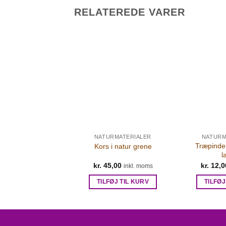
RELATEREDE VARER
URMATERIALER
NATURMATERIALER
NATURM
k mos præserveret
Træpinde
Kors i natur grene
– grøn 50g
l
2,00
kr.
45,00
kr.
12,0
inkl. moms
inkl. moms
FØJ TIL KURV
TILFØJ TIL KURV
TILFØJ