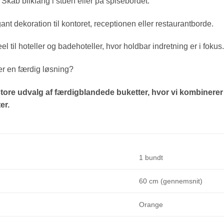
Skab blikfang i stuen eller på spisebordet.
nt dekoration til kontoret, receptionen eller restaurantborde.
el til hoteller og badehoteller, hvor holdbar indretning er i fokus.
er en færdig løsning?
tore udvalg af færdigblandede buketter, hvor vi kombinere
er.
1 bundt
60 cm (gennemsnit)
Orange