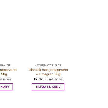
RIALER
NATURMATERIALER
præserveret
Islandsk mos præserveret
n 50g
– Limegrøn 50g
kr.
32,00
kl. moms
inkl. moms
L KURV
TILFØJ TIL KURV