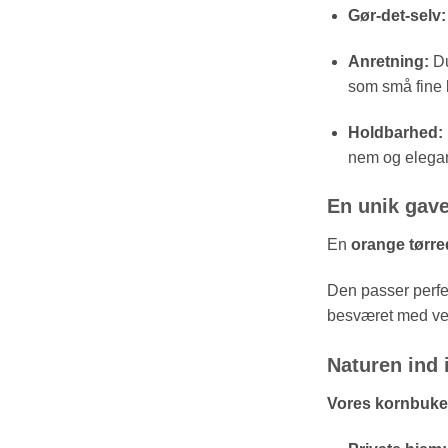
Gør-det-selv:
Anretning:
Du
som små fine b
Holdbarhed:
nem og elegan
En unik gav
En
orange tørre
Den passer perfe
besværet med ve
Naturen ind 
Vores kornbukett