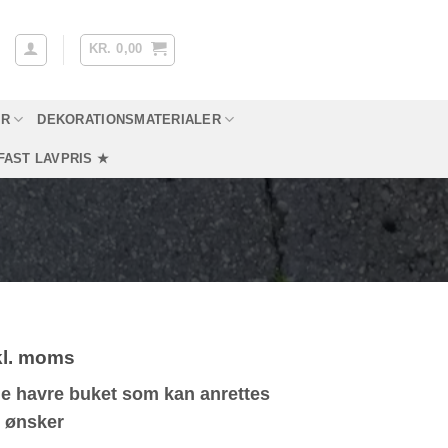
KR.
0,00
YR
DEKORATIONSMATERIALER
FAST LAVPRIS ★
kl. moms
e havre buket som kan anrettes
 ønsker