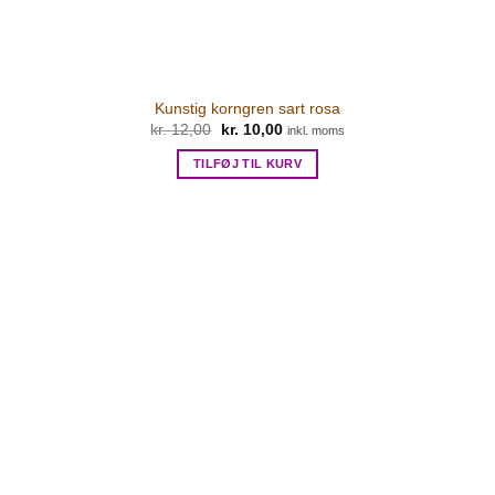
Kunstig korngren sart rosa
kr.
12,00
Den
kr.
10,00
Den
inkl. moms
oprindelige
aktuelle
pris
pris
TILFØJ TIL KURV
var:
er:
kr. 12,00.
kr. 10,00.