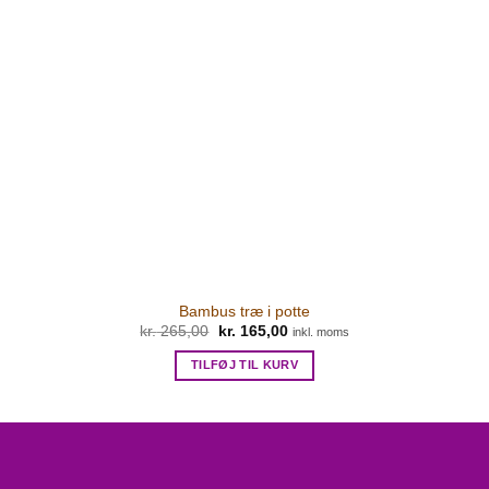
Bambus træ i potte
kr.
265,00
Den
kr.
165,00
Den
inkl. moms
oprindelige
aktuelle
pris
pris
TILFØJ TIL KURV
var:
er:
kr. 265,00.
kr. 165,00.