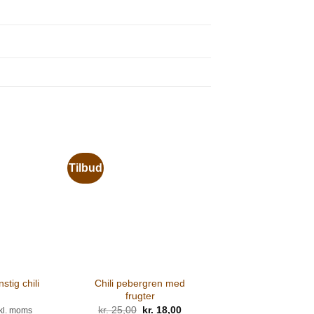
Tilbud
Chili pebergren med
stig chili
frugter
kr.
25,00
Den
kr.
18,00
Den
kl. moms