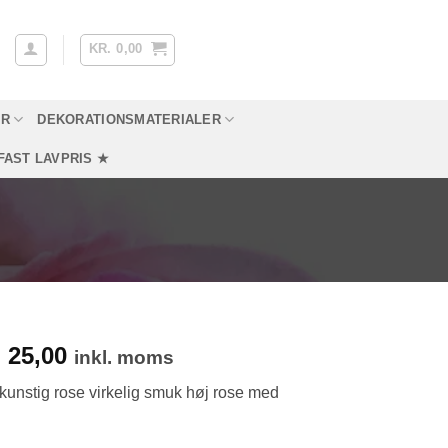
KR.
0,00
YR
DEKORATIONSMATERIALER
FAST LAVPRIS ★
en
25,00
Den
.
inkl. moms
prindelige
aktuelle
 kunstig rose virkelig smuk høj rose med
ris
pris
ar:
er: