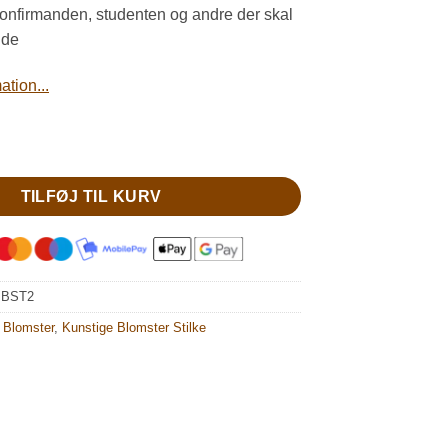
r. 35,00.
kr. 25,00.
 konfirmanden, studenten og andre der skal
nde
tion...
kunstig rose antal
TILFØJ TIL KURV
:
BST2
 Blomster
,
Kunstige Blomster Stilke