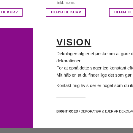
oprindelige
aktuelle
inkl. moms
pris
pris
var:
er:
 TIL KURV
TILFØJ TIL KURV
TILFØJ TI
kr. 65,00.
kr. 50,00.
VISION
Dekolagersalg er et ønske om at gøre det
dekorationer.
For at opnå dette søger jeg konstant eft
Mit håb er, at du finder lige det som gør d
Kontakt mig hvis der er noget som du ik
BIRGIT ROED
/ DEKORATØR & EJER AF DEKOL