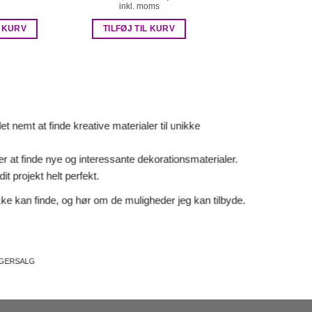
oprindelige
aktuelle
inkl. moms
pris
pris
var:
er:
L KURV
TILFØJ TIL KURV
kr. 25,00.
kr. 18,00.
 nemt at finde kreative materialer til unikke
er at finde nye og interessante dekorationsmaterialer.
it projekt helt perfekt.
ke kan finde, og hør om de muligheder jeg kan tilbyde.
AGERSALG