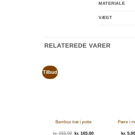
MATERIALE
VÆGT
RELATEREDE VARER
Tilbud
Bambus træ i potte
Pære i mi
kr.
265,00
Den
kr.
165,00
Den
kr.
5,0