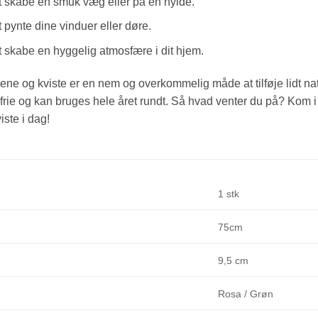
at skabe en smuk væg eller på en hylde.
t pynte dine vinduer eller døre.
t skabe en hyggelig atmosfære i dit hjem.
ne og kviste er en nem og overkommelig måde at tilføje lidt natur
frie og kan bruges hele året rundt. Så hvad venter du på? Kom
ste i dag!
1 stk
75cm
9,5 cm
Rosa / Grøn