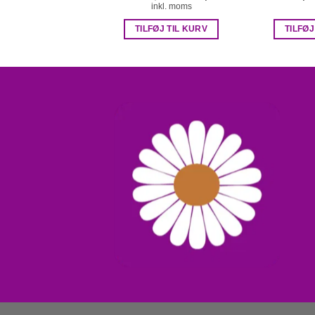
oprindelige
aktuelle
inkl. moms
pris
pris
var:
er:
TILFØJ TIL KURV
TILFØJ
kr. 265,00.
kr. 165,00.