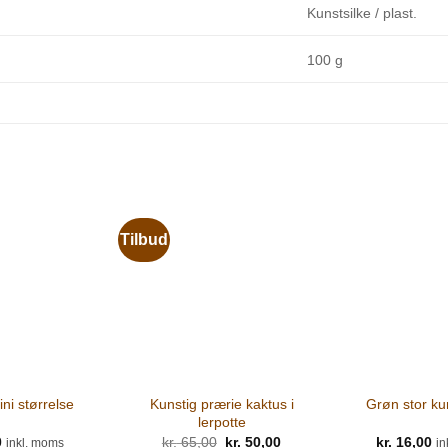
Kunstsilke / plast.
100 g
Tilbud
Kunstig prærie kaktus i
ni størrelse
Grøn stor kun
lerpotte
0
kr.
65,00
Den
kr.
50,00
Den
kr.
16,00
inkl. moms
in