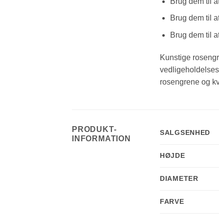
Brug dem til 
Brug dem til a
Brug dem til a
Kunstige rosengre
vedligeholdelses
rosengrene og kvi
PRODUKT-
SALGSENHED
INFORMATION
HØJDE
DIAMETER
FARVE