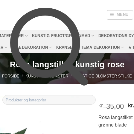
MENU
MATERIALER
KUNSTIG FRUGT/GRØNT/MAD
DEKORATIONS D
ER
JULEDEKORATION
KRANSE
TEMA DEKORATION
★ 
Rosa langstilket kunstig rose
FORSIDE
/
KUNSTIGE BLOMSTER
/
KUNSTIGE BLOMSTER STILKE
35,00
D
kr.
kr
o
Rosa langstilket
p
grønne blade
v