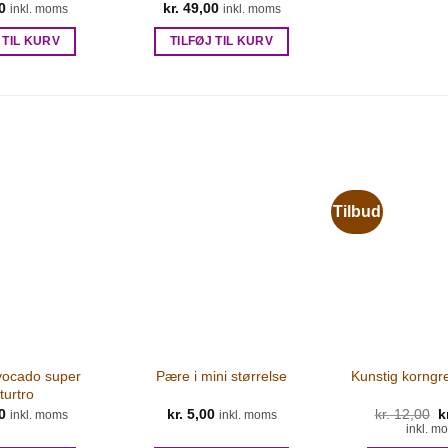
0
kr.
49,00
inkl. moms
inkl. moms
 TIL KURV
TILFØJ TIL KURV
Tilbud
vocado super
Pære i mini størrelse
Kunstig korngre
turtro
0
kr.
5,00
kr.
12,00
D
k
inkl. moms
inkl. moms
o
inkl. m
p