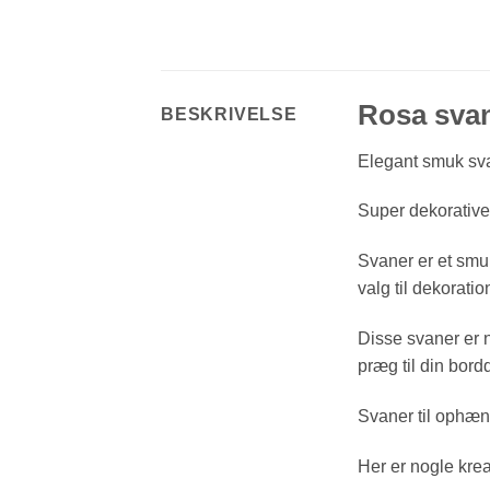
Rosa sva
BESKRIVELSE
Elegant smuk svan
Super dekorative 
Svaner er et smuk
valg til dekoratio
Disse svaner er n
præg til din bord
Svaner til ophæng 
Her er nogle krea