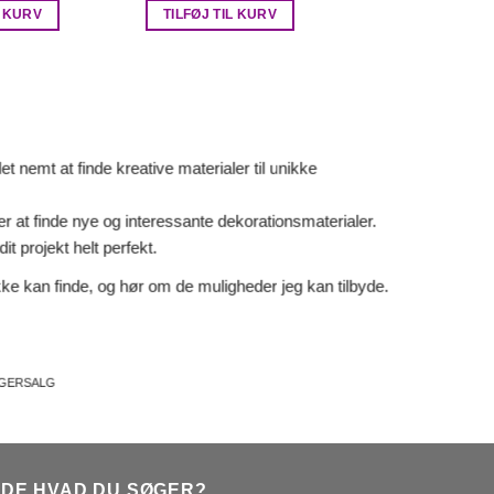
ar:
er:
var:
er:
L KURV
TILFØJ TIL KURV
r. 12,00.
kr. 10,00.
kr. 265,00.
kr. 165,00.
 nemt at finde kreative materialer til unikke
er at finde nye og interessante dekorationsmaterialer.
it projekt helt perfekt.
ke kan finde, og hør om de muligheder jeg kan tilbyde.
AGERSALG
NDE HVAD DU SØGER?