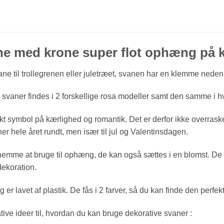
ne med krone super flot ophæng på
e til trollegrenen eller juletræet, svanen har en klemme neden
svaner findes i 2 forskellige rosa modeller samt den samme i hv
t symbol på kærlighed og romantik. Det er derfor ikke overrask
ner hele året rundt, men især til jul og Valentinsdagen.
emme at bruge til ophæng, de kan også sættes i en blomst. De kan
dekoration.
er lavet af plastik. De fås i 2 farver, så du kan finde den perfek
tive ideer til, hvordan du kan bruge dekorative svaner :