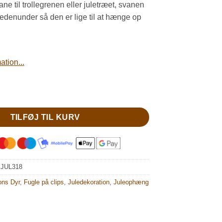
e til trollegrenen eller juletræet, svanen
denunder så den er lige til at hænge op
tion...
krone antal
TILFØJ TIL KURV
:
JUL318
ons Dyr
,
Fugle på clips
,
Juledekoration
,
Juleophæng