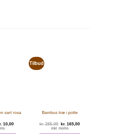
Tilbud
n sart rosa
Bambus træ i potte
en
r.
10,00
Den
kr.
265,00
Den
kr.
165,00
Den
prindelige
aktuelle
oprindelige
aktuelle
oms
inkl. moms
ris
pris
pris
pris