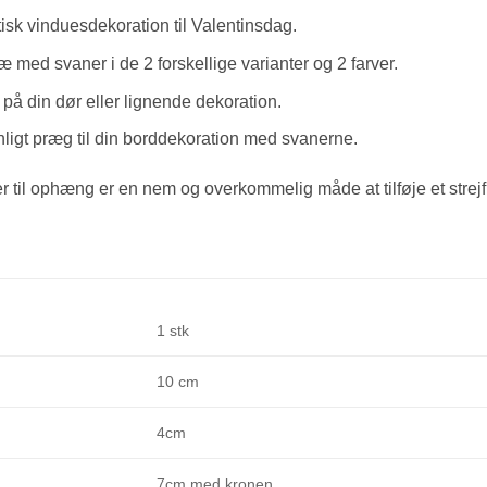
isk vinduesdekoration til Valentinsdag.
ræ med svaner i de 2 forskellige varianter og 2 farver.
på din dør eller lignende dekoration.
onligt præg til din borddekoration med svanerne.
 til ophæng er en nem og overkommelig måde at tilføje et strejf a
1 stk
10 cm
4cm
7cm med kronen