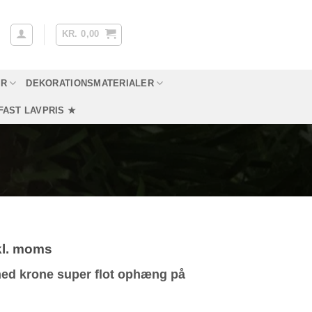
KR.
0,00
YR
DEKORATIONSMATERIALER
FAST LAVPRIS ★
kl. moms
ed krone super flot ophæng på