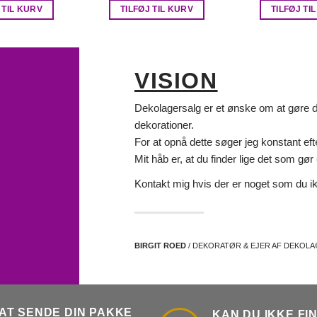
v
 TIL KURV
TILFØJ TIL KURV
TILFØJ TI
k
VISION
Dekolagersalg er et ønske om at gøre det
dekorationer.
For at opnå dette søger jeg konstant eft
Mit håb er, at du finder lige det som gør d
Kontakt mig hvis der er noget som du ik
BIRGIT ROED
/ DEKORATØR & EJER AF DEKOL
AT SENDE DIN PAKKE
KAN DU IKKE FI