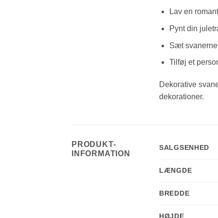
Lav en romant
Pynt din julet
Sæt svanerne 
Tilføj et pers
Dekorative svaner
dekorationer.
PRODUKT-
SALGSENHED
INFORMATION
LÆNGDE
BREDDE
HØJDE