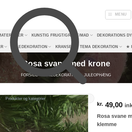
MENU
MATERIALER
KUNSTIG FRUGT/GRØNT/MAD
DEKORATIONS D
ER
JULEDEKORATION
KRANSE
TEMA DEKORATION
★ 
Rosa svane med krone
FORSIDE
/
JULEDEKORATION
/
JULEOPHÆNG
49,00
kr.
in
Rosa svane m
klemme