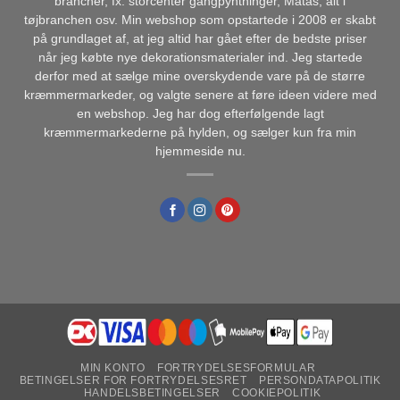
brancher, fx. storcenter gangpyntninger, Matas, alt i
tøjbranchen osv. Min webshop som opstartede i 2008 er skabt
på grundlaget af, at jeg altid har gået efter de bedste priser
når jeg købte nye dekorationsmaterialer ind. Jeg startede
derfor med at sælge mine overskydende vare på de større
kræmmermarkeder, og valgte senere at føre ideen videre med
en webshop. Jeg har dog efterfølgende lagt
kræmmermarkederne på hylden, og sælger kun fra min
hjemmeside nu.
MIN KONTO
FORTRYDELSESFORMULAR
BETINGELSER FOR FORTRYDELSESRET
PERSONDATAPOLITIK
HANDELSBETINGELSER
COOKIEPOLITIK