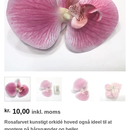
10,00
kr.
inkl. moms
Rosafarvet kunstigt orkidé hoved også i
deel til at
montere på hårspænder og bøjler.