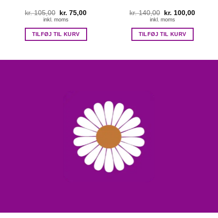
kr.
105,00
Den
kr.
75,00
Den
kr.
140,00
Den
kr.
100,00
Den
oprindelige
aktuelle
oprindelige
aktuell
inkl. moms
inkl. moms
pris
pris
pris
pris
var:
er:
var:
er:
TILFØJ TIL KURV
TILFØJ TIL KURV
kr. 105,00.
kr. 75,00.
kr. 140,00.
kr. 100