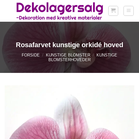
Fortsæt
til
indhold
Rosafarvet kunstige orkidé hoved
FORSIDE
/
KUNSTIGE BLOMSTER
/
KUNSTIGE
BLOMSTERHOVEDER