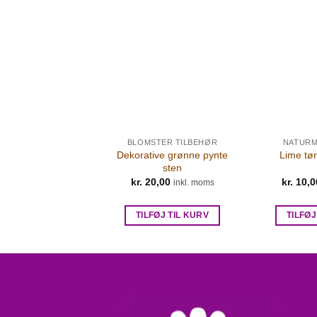
URMATERIALER
BLOMSTER TILBEHØR
NATURM
k mos præserveret
Dekorative grønne pynte
Lime tør
 Oliven 50g
sten
2,00
kr.
20,00
kr.
10,0
inkl. moms
inkl. moms
FØJ TIL KURV
TILFØJ TIL KURV
TILFØJ