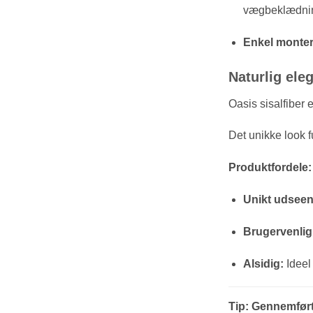
vægbeklædning
Enkel monter
Naturlig eleg
Oasis sisalfiber e
Det unikke look f
Produktfordele:
Unikt udseen
Brugervenlig
Alsidig:
Ideel 
Tip: Gennemfør