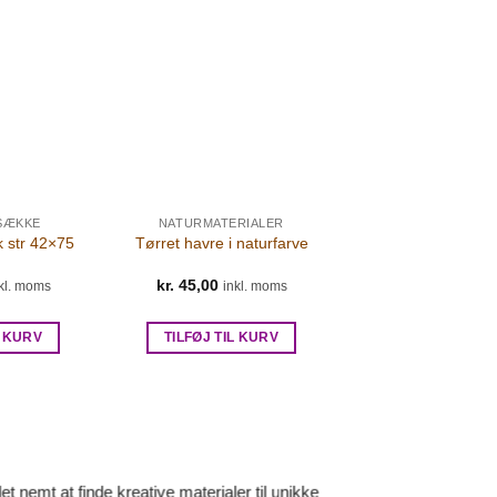
SÆKKE
NATURMATERIALER
 str 42×75
Tørret havre i naturfarve
kr.
45,00
kl. moms
inkl. moms
L KURV
TILFØJ TIL KURV
 nemt at finde kreative materialer til unikke