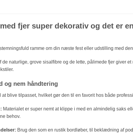
 med fjer super dekorativ og det er 
stemningsfuld ramme om din næste fest eller udstilling med den
e naturlige, grove sisalfibre og de lette, pålimede fjer giver et r
kstiler.
ed og nem håndtering
 at blive tilpasset, hvilket gør den til en favorit hos både profes
:
Materialet er super nemt at klippe i med en almindelig saks el
ine behov.
delser:
Brug den som en rustik bordløber, til beklædning af podi