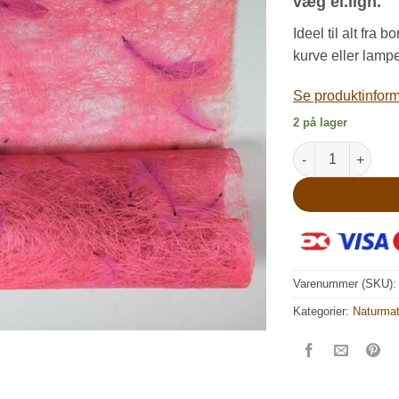
k
væg el.lign.
Ideel til alt fra
kurve eller lam
Se produktinforma
2 på lager
Sisal dug med fje
Varenummer (SKU)
Kategorier:
Naturmat