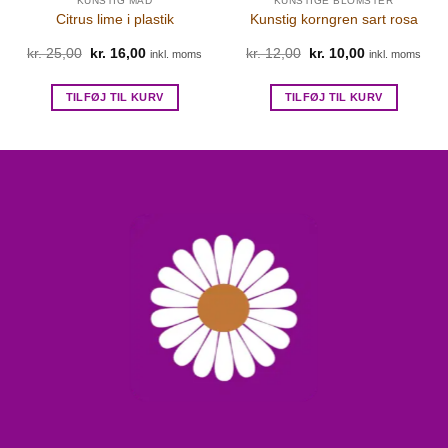
KUNSTIG MAD
KUNSTIGE BLOMSTER
Citrus lime i plastik
Kunstig korngren sart rosa
kr.
25,00
Den
kr.
16,00
Den
kr.
12,00
Den
kr.
10,00
Den
inkl. moms
inkl. moms
oprindelige
aktuelle
oprindelige
aktuelle
pris
pris
pris
pris
var:
er:
var:
er:
TILFØJ TIL KURV
TILFØJ TIL KURV
kr. 25,00.
kr. 16,00.
kr. 12,00.
kr. 10,00.