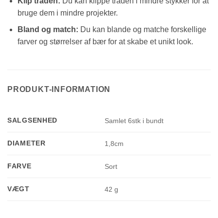
Klip tråden:
Du kan klippe tråden i mindre stykker for at
bruge dem i mindre projekter.
Bland og match:
Du kan blande og matche forskellige
farver og størrelser af bær for at skabe et unikt look.
PRODUKT-INFORMATION
SALGSENHED
Samlet 6stk i bundt
DIAMETER
1,8cm
FARVE
Sort
VÆGT
42 g