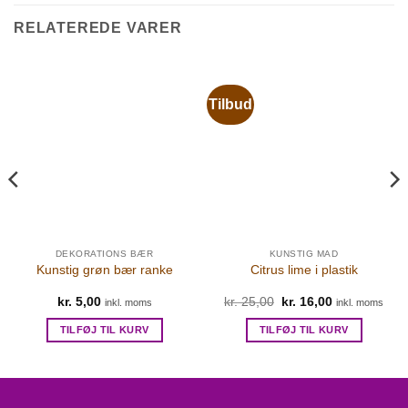
RELATEREDE VARER
Tilbud
DEKORATIONS BÆR
KUNSTIG MAD
Kunstig grøn bær ranke
Citrus lime i plastik
Den
Den
kr.
5,00
kr.
25,00
kr.
16,00
inkl. moms
inkl. moms
oprindelige
aktuelle
pris
pris
TILFØJ TIL KURV
TILFØJ TIL KURV
var:
er:
kr. 25,00.
kr. 16,00.