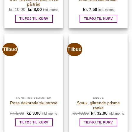
på tråd
Den
Den
kr.
10,00
kr.
8,00
kr.
7,50
inkl. moms
inkl. moms
oprindelige
aktuelle
pris
pris
TILFØJ TIL KURV
TILFØJ TIL KURV
var:
er:
kr. 10,00.
kr. 8,00.
Tilbud
Tilbud
KUNSTIGE BLOMSTER
ENGLE
Smuk, glitrende prisme
Rosa dekorativ skumrose
ranke
Den
Den
Den
Den
kr.
5,00
kr.
3,00
kr.
40,00
kr.
32,00
inkl. moms
inkl. moms
oprindelige
aktuelle
oprindelige
aktuelle
pris
pris
pris
pris
TILFØJ TIL KURV
TILFØJ TIL KURV
var:
er:
var:
er:
kr. 5,00.
kr. 3,00.
kr. 40,00.
kr. 32,00.