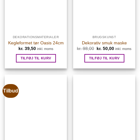
DEKORATIONSMATERIALER
BRUGSKUNST
Kegleformet tør Oasis 24cm
Dekorativ smuk maske
Den
Den
kr.
39,50
kr.
98,00
kr.
50,00
inkl. moms
inkl. moms
oprindelige
aktuelle
pris
pris
TILFØJ TIL KURV
TILFØJ TIL KURV
var:
er:
kr. 98,00.
kr. 50,00.
Tilbud