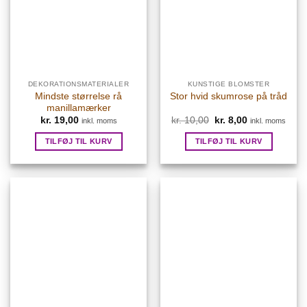
DEKORATIONSMATERIALER
KUNSTIGE BLOMSTER
Mindste størrelse rå
Stor hvid skumrose på tråd
manillamærker
Den
Den
kr.
19,00
kr.
10,00
kr.
8,00
inkl. moms
inkl. moms
oprindelige
aktuelle
pris
pris
TILFØJ TIL KURV
TILFØJ TIL KURV
var:
er:
kr. 10,00.
kr. 8,00.