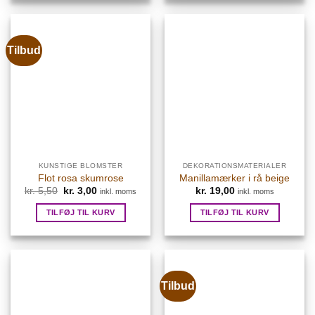
Tilbud
KUNSTIGE BLOMSTER
DEKORATIONSMATERIALER
Flot rosa skumrose
Manillamærker i rå beige
Den
Den
kr.
5,50
kr.
3,00
kr.
19,00
inkl. moms
inkl. moms
oprindelige
aktuelle
pris
pris
TILFØJ TIL KURV
TILFØJ TIL KURV
var:
er:
kr. 5,50.
kr. 3,00.
Tilbud