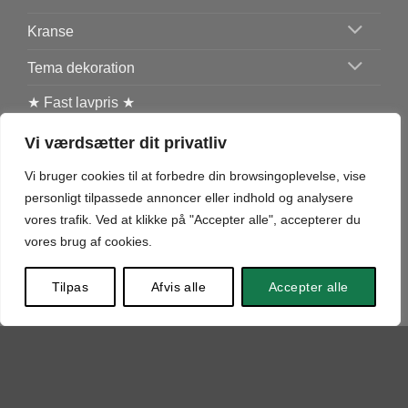
Kranse
Tema dekoration
★ Fast lavpris ★
Vi værdsætter dit privatliv
Vi bruger cookies til at forbedre din browsingoplevelse, vise
POLITIK & PRIVATLIV
personligt tilpassede annoncer eller indhold og analysere
vores trafik. Ved at klikke på "Accepter alle", accepterer du
vores brug af cookies.
Min Konto
Fortrydelsesformular
Tilpas
Afvis alle
Accepter alle
Betingelser for fortrydelsesret
Persondatapolitik
Handelsbetingelser