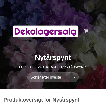
Fortsæt
til
indhold
Nytårspynt
FORSIDE
/
VARER TAGGED “NYTÅRSPYNT”
Produktoversigt for Nytårspynt