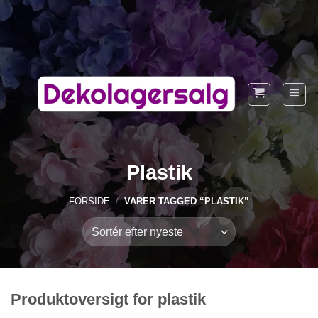
Fortsæt
til
indhold
Plastik
FORSIDE
/
VARER TAGGED “PLASTIK”
Produktoversigt for plastik