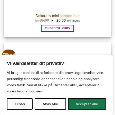
Dekorativ mini senecio bue
Den
Den
kr.
35,00
kr.
20,00
inkl. moms
oprindelige
aktuelle
pris
pris
TILFØJ TIL KURV
var:
er:
kr. 35,00.
kr. 20,00.
Tilbud
Vi værdsætter dit privatliv
Vi bruger cookies til at forbedre din browsingoplevelse, vise
personligt tilpassede annoncer eller indhold og analysere
vores trafik. Ved at klikke på "Accepter alle", accepterer du
vores brug af cookies.
Tilpas
Afvis alle
Accepter alle