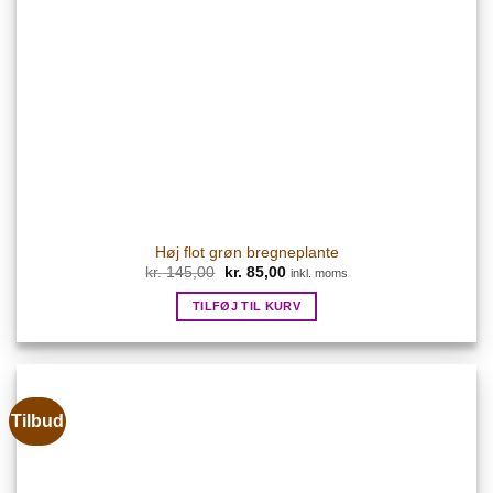
Høj flot grøn bregneplante
Den
Den
kr.
145,00
kr.
85,00
inkl. moms
oprindelige
aktuelle
pris
pris
TILFØJ TIL KURV
var:
er:
kr. 145,00.
kr. 85,00.
Tilbud