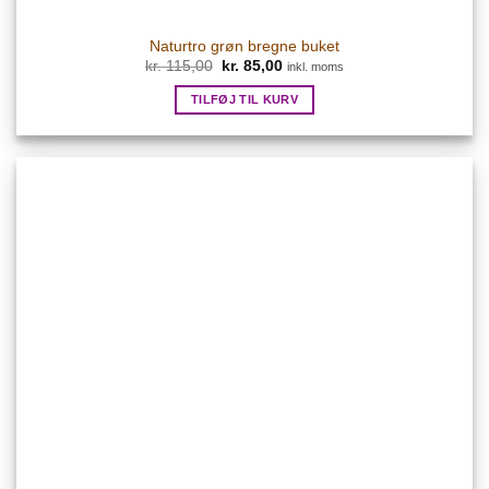
Naturtro grøn bregne buket
Den
Den
kr.
115,00
kr.
85,00
inkl. moms
oprindelige
aktuelle
pris
pris
TILFØJ TIL KURV
var:
er:
kr. 115,00.
kr. 85,00.