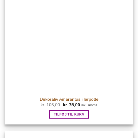
Dekorativ Amarantus i lerpotte
Den
Den
kr.
105,00
kr.
75,00
inkl. moms
oprindelige
aktuelle
pris
pris
TILFØJ TIL KURV
var:
er:
kr. 105,00.
kr. 75,00.