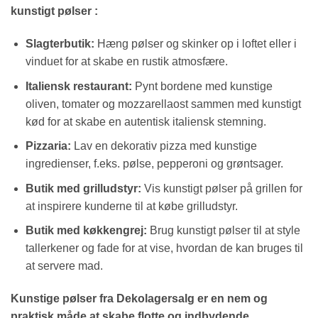
kunstigt
pølser
:
Slagterbutik:
Hæng pølser og skinker op i loftet eller i
vinduet for at skabe en rustik atmosfære.
Italiensk restaurant:
Pynt bordene med kunstige
oliven, tomater og mozzarellaost sammen med kunstigt
kød for at skabe en autentisk italiensk stemning.
Pizzaria:
Lav en dekorativ pizza med kunstige
ingredienser, f.eks. pølse, pepperoni og grøntsager.
Butik med grilludstyr:
Vis kunstigt pølser på grillen for
at inspirere kunderne til at købe grilludstyr.
Butik med køkkengrej:
Brug kunstigt pølser til at style
tallerkener og fade for at vise, hvordan de kan bruges til
at servere mad.
Kunstige pølser fra Dekolagersalg er en nem og
praktisk måde at skabe flotte og indbydende