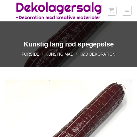
Fortsæt
til
indhold
Kunstig lang rød spegepølse
FORSIDE
/
KUNSTIG MAD
/
KØD DEKORATION