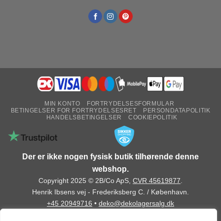
MIN KONTO
FORTRYDELSESFORMULAR
BETINGELSER FOR FORTRYDELSESRET
PERSONDATAPOLITIK
HANDELSBETINGELSER
COOKIEPOLITIK
Der er ikke nogen fysisk butik tilhørende denne
webshop.
Copyright 2025 © 2B/Co ApS,
CVR 45619877
.
Henrik Ibsens vej - Frederiksberg C. / København.
+45 20949716
•
deko@dekolagersalg.dk