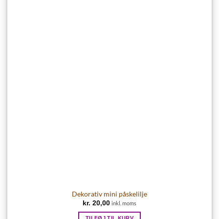
Dekorativ mini påskelilje
kr.
20,00
inkl. moms
TILFØJ TIL KURV