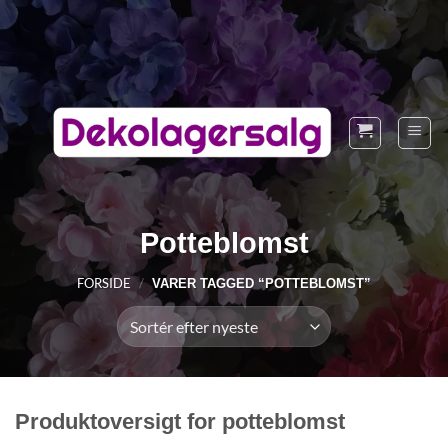
Fortsæt
til
indhold
Potteblomst
FORSIDE
/
VARER TAGGED “POTTEBLOMST”
Produktoversigt for potteblomst