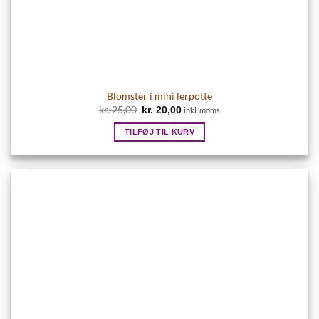
Blomster i mini lerpotte
Den
Den
kr.
25,00
kr.
20,00
inkl. moms
oprindelige
aktuelle
pris
pris
TILFØJ TIL KURV
var:
er:
kr. 25,00.
kr. 20,00.