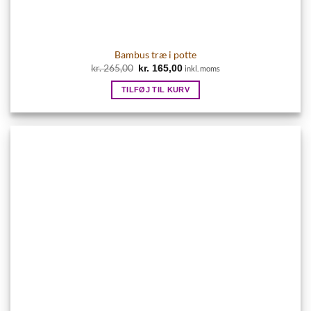
Bambus træ i potte
Den
Den
kr.
265,00
kr.
165,00
inkl. moms
oprindelige
aktuelle
pris
pris
TILFØJ TIL KURV
var:
er:
kr. 265,00.
kr. 165,00.