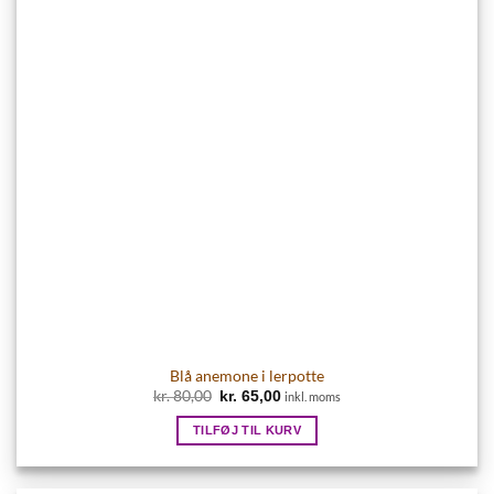
Blå anemone i lerpotte
Den
Den
kr.
80,00
kr.
65,00
inkl. moms
oprindelige
aktuelle
pris
pris
TILFØJ TIL KURV
var:
er:
kr. 80,00.
kr. 65,00.