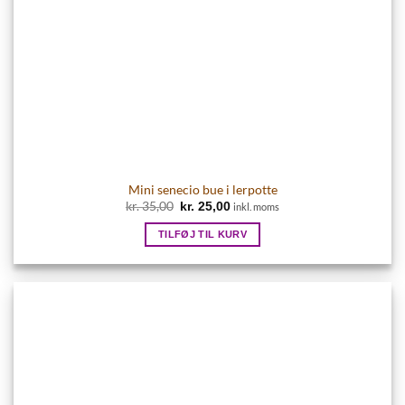
Mini senecio bue i lerpotte
Den
Den
kr.
35,00
kr.
25,00
inkl. moms
oprindelige
aktuelle
pris
pris
TILFØJ TIL KURV
var:
er:
kr. 35,00.
kr. 25,00.