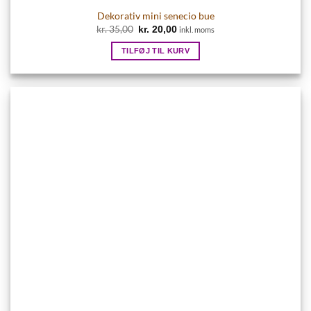
Dekorativ mini senecio bue
Den
Den
kr.
35,00
kr.
20,00
inkl. moms
oprindelige
aktuelle
pris
pris
TILFØJ TIL KURV
var:
er:
kr. 35,00.
kr. 20,00.