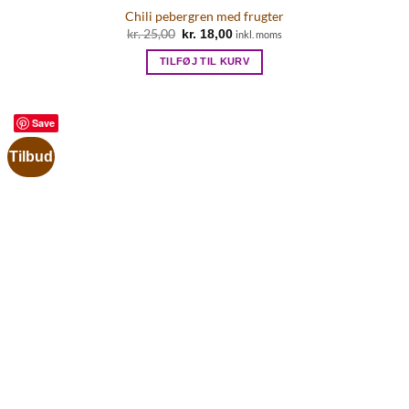
Chili pebergren med frugter
Den
Den
kr.
25,00
kr.
18,00
inkl. moms
oprindelige
aktuelle
pris
pris
TILFØJ TIL KURV
var:
er:
kr. 25,00.
kr. 18,00.
Save
Tilbud