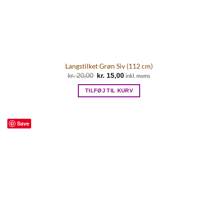
Langstilket Grøn Siv (112 cm)
Den
Den
kr.
20,00
kr.
15,00
inkl. moms
oprindelige
aktuelle
pris
pris
TILFØJ TIL KURV
var:
er:
kr. 20,00.
kr. 15,00.
Save