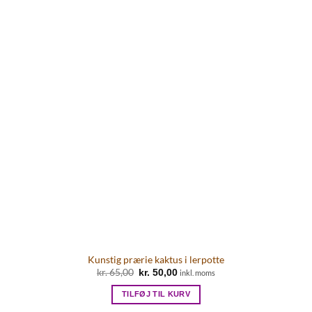
Kunstig prærie kaktus i lerpotte
Den
Den
kr.
65,00
kr.
50,00
inkl. moms
oprindelige
aktuelle
pris
pris
TILFØJ TIL KURV
var:
er:
kr. 65,00.
kr. 50,00.