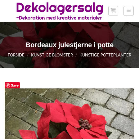
Fortsæt
til
indhold
Bordeaux julestjerne i potte
FORSIDE
/
KUNSTIGE BLOMSTER
/
KUNSTIGE POTTEPLANTER
Save