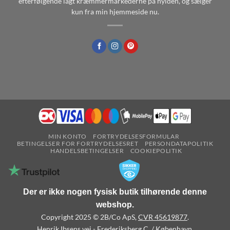
efterfølgende lagt kræmmermarkederne på hylden, og sælger
kun fra min hjemmeside nu.
MIN KONTO
FORTRYDELSESFORMULAR
BETINGELSER FOR FORTRYDELSESRET
PERSONDATAPOLITIK
HANDELSBETINGELSER
COOKIEPOLITIK
Der er ikke nogen fysisk butik tilhørende denne
webshop.
Copyright 2025 © 2B/Co ApS,
CVR 45619877
.
Henrik Ibsens vej - Frederiksberg C. / København.