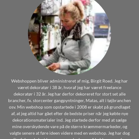
Webshoppen bliver administreret af mig, Birgit Roed. Jeg har
været dekoratør i 38 år, hvoraf jeg har været freelance
dekoratør i 32 år. Jeg har derfor dekoreret for stort set alle
brancher, fx. storcenter gangpyntninger, Matas, alt i tøjbranchen
osv. Min webshop som opstartede i 2008 er skabt på grundlaget
af, at jeg altid har gået efter de bedste priser når jeg købte nye
dekorationsmaterialer ind. Jeg startede derfor med at sælge
mine overskydende vare på de større kræmmermarkeder, og
valgte senere at føre ideen videre med en webshop. Jeg har dog