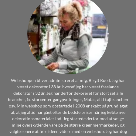
Webshoppen bliver administreret af mig, Birgit Roed. Jeg har
været dekoratør i 38 år, hvoraf jeg har været freelance
dekoratør i 32 år. Jeg har derfor dekoreret for stort set alle
brancher, fx. storcenter gangpyntninger, Matas, alt i tøjbranchen
osv. Min webshop som opstartede i 2008 er skabt på grundlaget
af, at jeg altid har gået efter de bedste priser når jeg købte nye
dekorationsmaterialer ind. Jeg startede derfor med at sælge
mine overskydende vare på de større kræmmermarkeder, og
valgte senere at føre ideen videre med en webshop. Jeg har dog