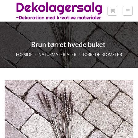
Fortsæt
til
indhold
Brun tørret hvede buket
FORSIDE
/
NATURMATERIALER
/
TØRREDE BLOMSTER