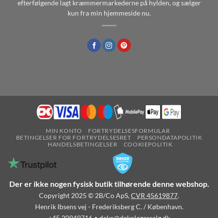
efterfølgende lagt kræmmermarkederne på hylden, og sælger
kun fra min hjemmeside nu.
MIN KONTO
FORTRYDELSESFORMULAR
BETINGELSER FOR FORTRYDELSESRET
PERSONDATAPOLITIK
HANDELSBETINGELSER
COOKIEPOLITIK
Der er ikke nogen fysisk butik tilhørende denne webshop.
Copyright 2025 © 2B/Co ApS,
CVR 45619877
.
Henrik Ibsens vej - Frederiksberg C. / København.
+45 20949716
•
deko@dekolagersalg.dk