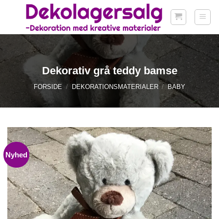
Fortsæt
til
indhold
Dekorativ grå teddy bamse
FORSIDE
/
DEKORATIONSMATERIALER
/
BABY
Nyhed