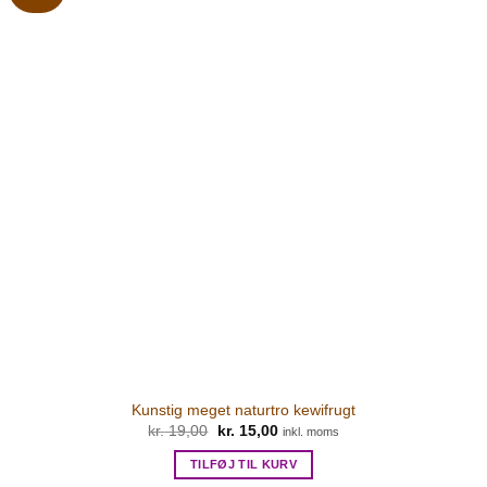
Kunstig meget naturtro kewifrugt
kr.
19,00
Den
kr.
15,00
Den
inkl. moms
oprindelige
aktuelle
pris
pris
TILFØJ TIL KURV
var:
er: