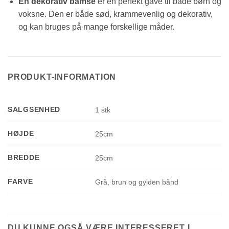
En dekorativ bamse
er en perfekt gave til både børn og
voksne. Den er både sød, krammevenlig og dekorativ,
og kan bruges på mange forskellige måder.
PRODUKT-INFORMATION
SALGSENHED
1 stk
HØJDE
25cm
BREDDE
25cm
FARVE
Grå, brun og gylden bånd
DU KUNNE OGSÅ VÆRE INTERESSERET I...