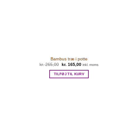
Bambus træ i potte
kr.
265,00
Den
kr.
165,00
Den
inkl. moms
oprindelige
aktuelle
pris
pris
TILFØJ TIL KURV
var:
er:
kr. 265,00.
kr. 165,00.