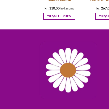
kr.
110,00
kr.
267,
inkl. moms
TILFØJ TIL KURV
TILFØJ