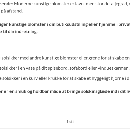
seende:
Moderne kunstige blomster er lavet med stor detaljegrad, og
på afstand.
er kunstige blomster i din butiksudstilling eller hjemme i priv
e til din indretning.
 solsikker med andre kunstige blomster eller grene for at skabe en
solsikker i en vase på dit spisebord, sofabord eller vindueskarmen.
 solsikker i en kurv eller krukke for at skabe et hyggeligt hjørne i d
r er en smuk og holdbar måde at bringe solskinsglæde ind i dit li
1 stk