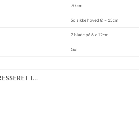
70.cm
Solsikke hoved Ø = 15cm
2 blade på 6 x 12cm
Gul
SSERET I...