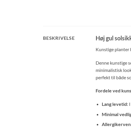
Høj gul solsi
BESKRIVELSE
Kunstige planter k
Denne kunstige sol
minimalistisk look
perfekt til både s
Fordele ved kuns
Lang levetid:
I
Minimal vedli
Allergikervenl