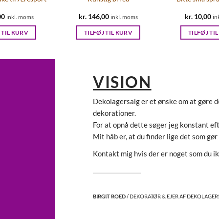
00
kr.
146,00
kr.
10,00
inkl. moms
inkl. moms
in
 TIL KURV
TILFØJ TIL KURV
TILFØJ TI
VISION
Dekolagersalg er et ønske om at gøre de
dekorationer.
For at opnå dette søger jeg konstant ef
Mit håb er, at du finder lige det som gør
Kontakt mig hvis der er noget som du ik
BIRGIT ROED
/ DEKORATØR & EJER AF DEKOLAGE