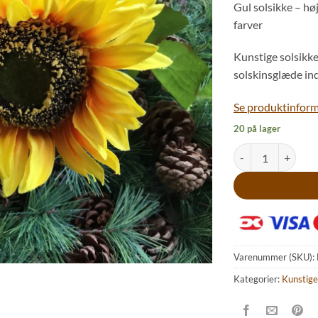
Gul solsikke – høj
farver
Kunstige solsikke
solskinsglæde ind i
Se produktinforma
20 på lager
Høj gul solsikke gr
Varenummer (SKU):
Kategorier:
Kunstige