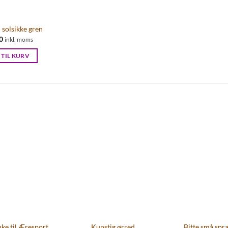
 solsikke gren
0
inkl. moms
 TIL KURV
ke til Æresport
Kunstig ørred
Bitte små spra