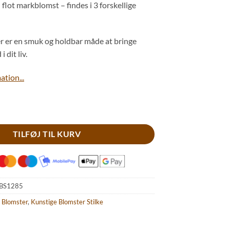
 flot markblomst – findes i 3 forskellige
r er en smuk og holdbar måde at bringe
 dit liv.
tion...
en antal
TILFØJ TIL KURV
BS1285
 Blomster
,
Kunstige Blomster Stilke