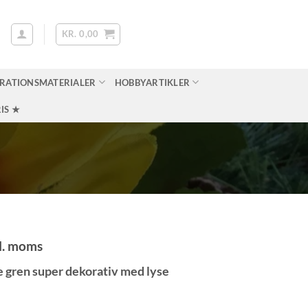
KR.
0,00
RATIONSMATERIALER
HOBBYARTIKLER
IS ★
l. moms
ke gren super dekorativ med lyse