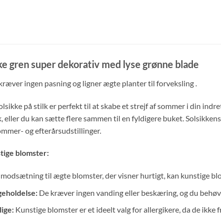
kke gren super dekorativ med lyse grønne blade
ræver ingen pasning og ligner ægte planter til forveksling .
sikke på stilk er perfekt til at skabe et strejf af sommer i din indr
, eller du kan sætte flere sammen til en fyldigere buket. Solsikken
ommer- og efterårsudstillinger.
tige blomster:
 modsætning til ægte blomster, der visner hurtigt, kan kunstige bl
geholdelse:
De kræver ingen vanding eller beskæring, og du behøv
ige:
Kunstige blomster er et ideelt valg for allergikere, da de ikke f