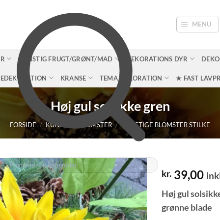
MENU
ER
KUNSTIG FRUGT/GRØNT/MAD
DEKORATIONS DYR
DEKO
LEDEKORATION
KRANSE
TEMA DEKORATION
★ FAST LAVPR
Høj gul solsikke gren
FORSIDE
/
KUNSTIGE BLOMSTER
/
KUNSTIGE BLOMSTER STILKE
39,00
kr.
ink
Høj gul solsik
grønne blade