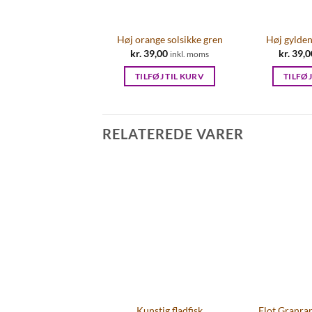
Høj orange solsikke gren
Høj gylden
kr.
39,00
kr.
39,0
inkl. moms
TILFØJ TIL KURV
TILFØJ
RELATEREDE VARER
Kunstig fladfisk
Flot Granran