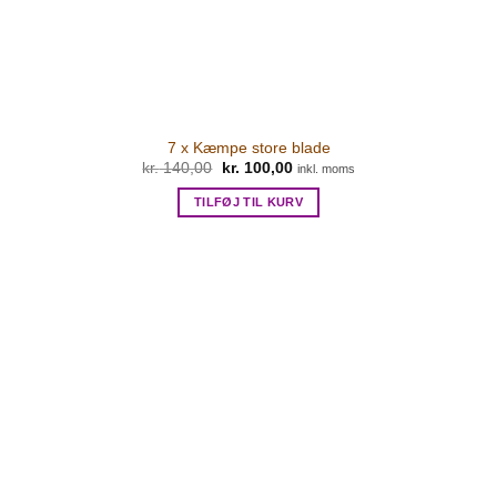
7 x Kæmpe store blade
kr.
140,00
Den
kr.
100,00
Den
inkl. moms
oprindelige
aktuelle
pris
pris
TILFØJ TIL KURV
var:
er:
kr. 140,00.
kr. 100,00.