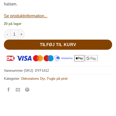
halsen.
Se produktinformation...
20 på lager
Lille grå fugl på spyd antal
TILFØJ TIL KURV
Varenummer (SKU):
DYF1412
Kategorier:
Dekorations Dyr
,
Fugle på pind