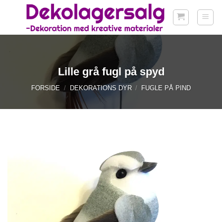
Fortsæt
til
indhold
Lille grå fugl på spyd
FORSIDE
/
DEKORATIONS DYR
/
FUGLE PÅ PIND