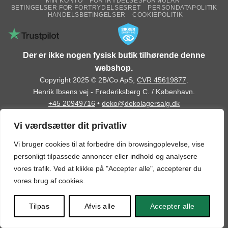
MIN KONTO
FORTRYDELSESFORMULAR
BETINGELSER FOR FORTRYDELSESRET
PERSONDATAPOLITIK
HANDELSBETINGELSER
COOKIEPOLITIK
Der er ikke nogen fysisk butik tilhørende denne
webshop.
Copyright 2025 © 2B/Co ApS,
CVR 45619877
.
Henrik Ibsens vej - Frederiksberg C. / København.
+45 20949716
•
deko@dekolagersalg.dk
Vi værdsætter dit privatliv
Vi bruger cookies til at forbedre din browsingoplevelse, vise
personligt tilpassede annoncer eller indhold og analysere
vores trafik. Ved at klikke på "Accepter alle", accepterer du
vores brug af cookies.
Tilpas
Afvis alle
Accepter alle