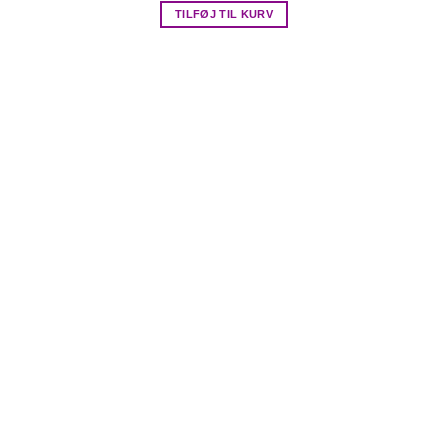
TILFØJ TIL KURV