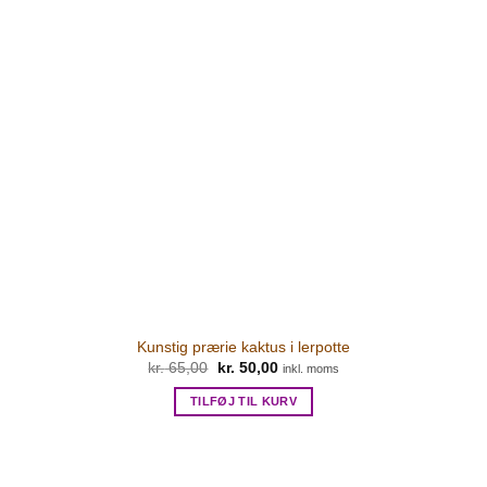
Kunstig prærie kaktus i lerpotte
kr.
65,00
Den
kr.
50,00
Den
inkl. moms
oprindelige
aktuelle
pris
pris
TILFØJ TIL KURV
var:
er:
kr. 65,00.
kr. 50,00.