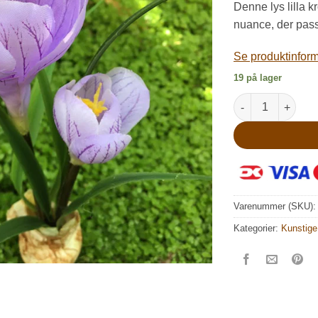
kr
Denne lys lilla k
nuance, der passer
Se produktinforma
19 på lager
Lys lilla krokus p
Varenummer (SKU)
Kategorier:
Kunstige