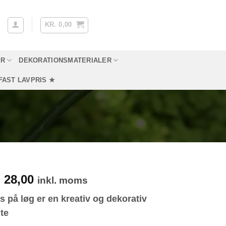
KR.
0,00
YR
DEKORATIONSMATERIALER
FAST LAVPRIS ★
en
Den
28,00
.
inkl. moms
prindelige
aktuelle
us på løg er en kreativ og dekorativ
ris
pris
te
ar:
er: