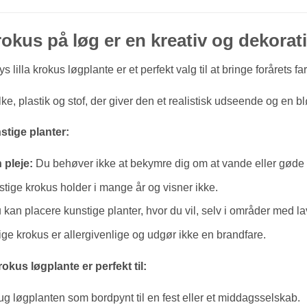
krokus på løg er en kreativ og dekorat
 lilla krokus løgplante er et perfekt valg til at bringe forårets far
lke, plastik og stof, der giver den et realistisk udseende og en bl
stige planter:
 pleje:
Du behøver ikke at bekymre dig om at vande eller gøde 
tige krokus holder i mange år og visner ikke.
kan placere kunstige planter, hvor du vil, selv i områder med lavt
ge krokus er allergivenlige og udgør ikke en brandfare.
rokus løgplante er perfekt til:
g løgplanten som bordpynt til en fest eller et middagsselskab.