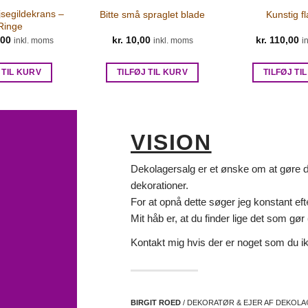
jsegildekrans –
Bitte små spraglet blade
Kunstig fl
Ringe
,00
kr.
10,00
kr.
110,00
inkl. moms
inkl. moms
i
 TIL KURV
TILFØJ TIL KURV
TILFØJ TI
VISION
Dekolagersalg er et ønske om at gøre det
dekorationer.
For at opnå dette søger jeg konstant eft
Mit håb er, at du finder lige det som gør d
Kontakt mig hvis der er noget som du ik
BIRGIT ROED
/ DEKORATØR & EJER AF DEKOL