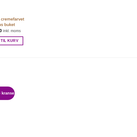
 cremefarvet
us buket
0
inkl. moms
 TIL KURV
 kranse