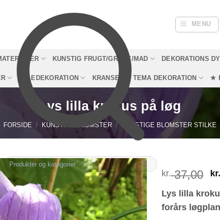
MENU
MATERIALER
KUNSTIG FRUGT/GRØNT/MAD
DEKORATIONS D
ER
JULEDEKORATION
KRANSE
TEMA DEKORATION
★ 
Lys lilla krokus på løg
FORSIDE
/
KUNSTIGE BLOMSTER
/
KUNSTIGE BLOMSTER STILKE
D
37,00
kr.
kr
o
Lys lilla krok
p
forårs løgplan
v