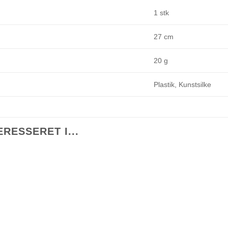
1 stk
27 cm
20 g
Plastik, Kunstsilke
RESSERET I...