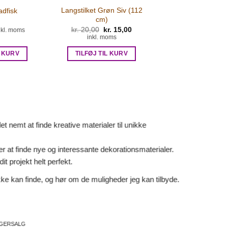
Langstilket Grøn Siv (112
adfisk
cm)
Den
Den
kr.
20,00
kr.
15,00
nkl. moms
oprindelige
aktuelle
inkl. moms
pris
pris
var:
er:
L KURV
TILFØJ TIL KURV
kr. 20,00.
kr. 15,00.
 nemt at finde kreative materialer til unikke
er at finde nye og interessante dekorationsmaterialer.
it projekt helt perfekt.
ke kan finde, og hør om de muligheder jeg kan tilbyde.
AGERSALG