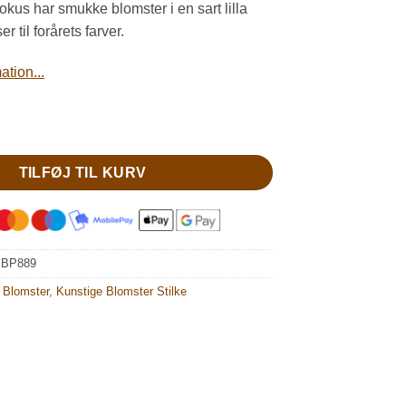
. 37,00.
kr. 28,00.
rokus har smukke blomster i en sart lilla
 til forårets farver.
tion...
å løg antal
TILFØJ TIL KURV
:
BP889
 Blomster
,
Kunstige Blomster Stilke