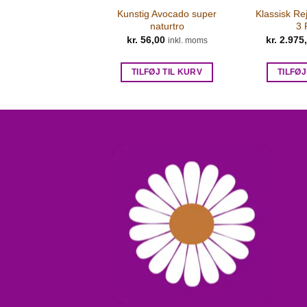
Kunstig Avocado super
Klassisk Re
naturtro
3 
kr.
56,00
kr.
2.975
inkl. moms
TILFØJ TIL KURV
TILFØJ