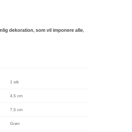
lig dekoration, som vil imponere alle,
1 stk
4,5 cm
7,5 cm
Grøn