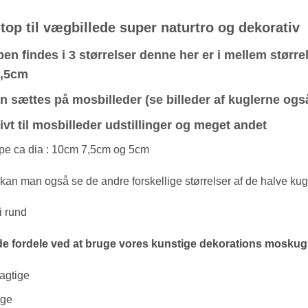
op til vægbillede super naturtro og dekorativ
n findes i 3 størrelser denne her er i mellem større
4,5cm
 sættes på mosbilleder (se billeder af kuglerne også
vt til mosbilleder udstillinger og meget andet
pe ca dia : 10cm 7,5cm og 5cm
 kan man også se de andre forskellige størrelser af de halve kug
i rund
 de fordele ved at bruge vores kunstige dekorations moskugl
vagtige
uge