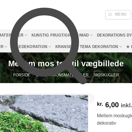
MENU
MATERIALER
KUNSTIG FRUGT/GRØNT/MAD
DEKORATIONS D
ER
JULEDEKORATION
KRANSE
TEMA DEKORATION
★ 
Mellem mos top til vægbillede
FORSIDE
/
DEKORATIONSMATERIALER
/
MOSKUGLER
6,00
kr.
ink
Mellem moskugle 
dekorativ