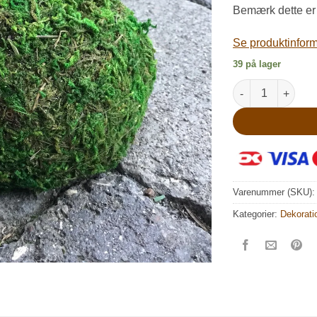
Bemærk dette er
Se produktinforma
39 på lager
Mellem mos top ti
Varenummer (SKU)
Kategorier:
Dekorati