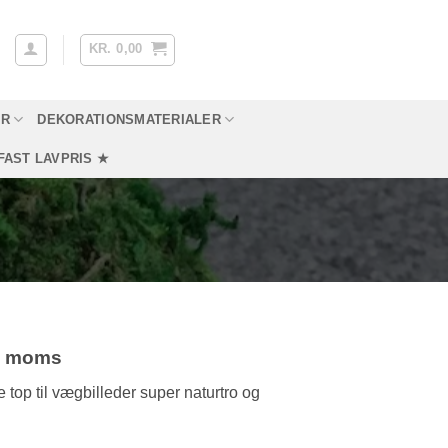
KR.
0,00
YR
DEKORATIONSMATERIALER
FAST LAVPRIS ★
l. moms
top til vægbilleder super naturtro og