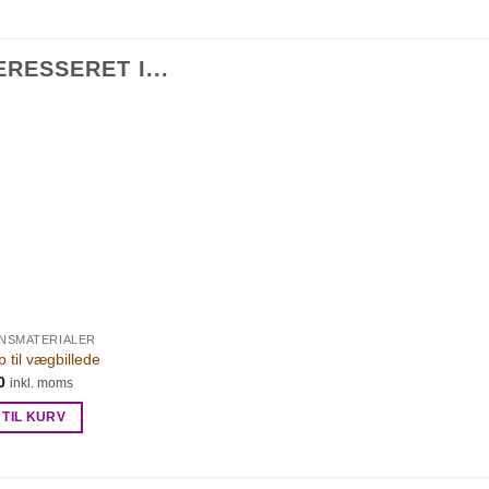
RESSERET I...
NSMATERIALER
 til vægbillede
0
inkl. moms
 TIL KURV