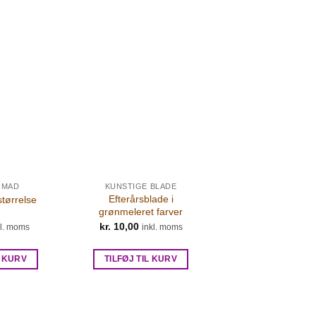
 MAD
KUNSTIGE BLADE
Efterårsblade i
størrelse
grønmeleret farver
kr.
10,00
kl. moms
inkl. moms
L KURV
TILFØJ TIL KURV