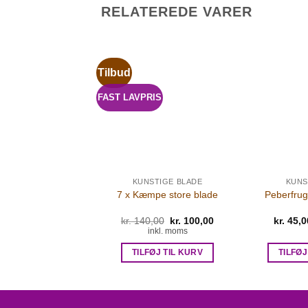
RELATEREDE VARER
Tilbud
FAST LAVPRIS
TIGE BLOMSTER
KUNSTIGE BLADE
KUNS
iv kunstig prærie
7 x Kæmpe store blade
Peberfrugt
kaktus
0,00
Den
kr.
28,00
Den
kr.
140,00
Den
kr.
100,00
Den
kr.
45,0
oprindelige
aktuelle
oprindelige
aktuelle
inkl. moms
inkl. moms
pris
pris
pris
pris
var:
er:
var:
er:
FØJ TIL KURV
TILFØJ TIL KURV
TILFØJ
kr. 40,00.
kr. 28,00.
kr. 140,00.
kr. 100,00.