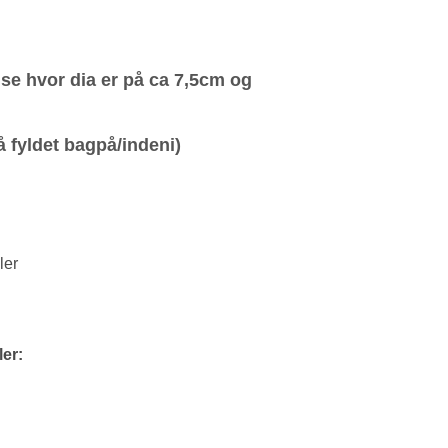
lse hvor dia er på ca 7,5cm og
 fyldet bagpå/indeni)
ler
er: