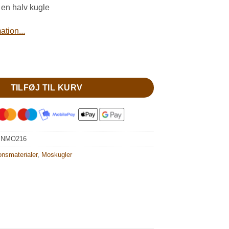
 en halv kugle
tion...
l vægbillede antal
TILFØJ TIL KURV
:
NMO216
onsmaterialer
,
Moskugler