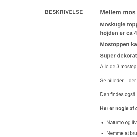
Mellem mos t
BESKRIVELSE
Moskugle toppe
højden er ca 
Mostoppen kan
Super dekorati
Alle de 3 mostop
Se billeder – der
Den findes også 
Her er nogle af
Naturtro og li
Nemme at br