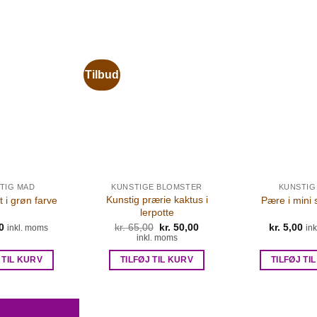
Tilbud
TIG MAD
KUNSTIGE BLOMSTER
KUNSTIG
Kunstig prærie kaktus i
 i grøn farve
Pære i mini 
lerpotte
0
kr.
65,00
Den
kr.
50,00
Den
kr.
5,00
inkl. moms
in
oprindelige
aktuelle
inkl. moms
pris
pris
var:
er:
 TIL KURV
TILFØJ TIL KURV
TILFØJ TI
kr. 65,00.
kr. 50,00.